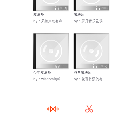
9.9万
3106
魔法师
魔法师
by：
凤箫声动有声故事
by：
罗丹音乐剧场
5531
1096万
少年魔法师
股票魔法师
by：
wisdom崎崎
by：
花香竹溪的有声小屋