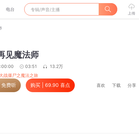
电台
上传
师
 再见魔法师
:00:00
03:51
13.2万
大战僵尸之魔法之旅
，免费听
购买 |
69.90
喜点
喜欢
下载
分享