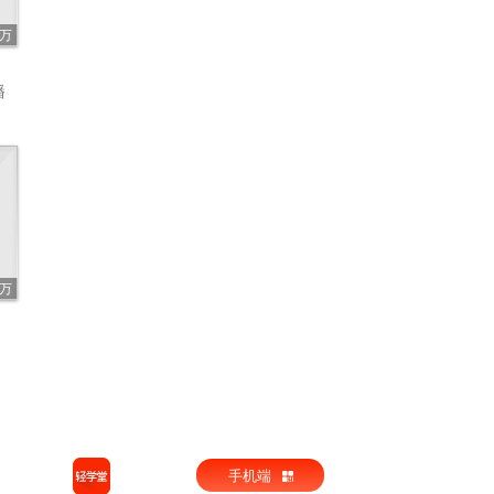
9万
播
3万
手机端