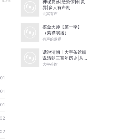
赞
神秘复苏|悬疑惊悚|灵
异|多人有声剧
北冥有声
摸金天师【第一季】
（紫襟演播）
有声的紫襟
话说清朝丨大宇茶馆细
说清朝三百年历史|从努
尔哈赤到末代皇帝溥仪|
大宇茶馆
康熙雍正乾隆
01
01
01
02
02