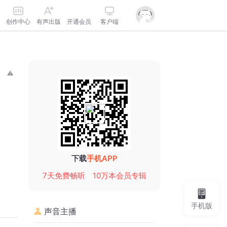
创作中心
有声出版
开通会员
客户端
下载
手机APP
7天免费畅听
10万本会员专辑
手机版
声音主播