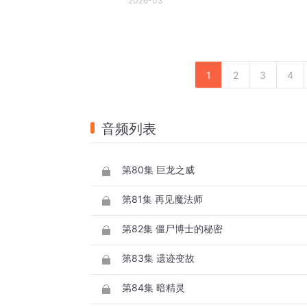
2026-03
1
2
3
4
音频列表
第80集 巨龙之威
第81集 再见魔法师
第82集 僵尸博士的秘密
第83集 遗迹变故
第84集 暗精灵