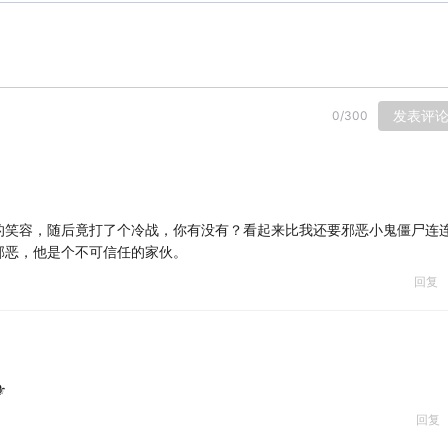
发表评
0
/
300
的笑容，随后竟打了个冷战，你有没有？看起来比我还要邪恶小鬼僵尸连
邪恶，他是个不可信任的家伙。
回复
⚜️
回复