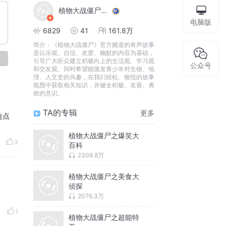
植物大战僵尸官方频道
电脑版
6829
41
161.8万
简介：
《植物大战僵尸》官方频道的有声故事
是以乐观、自信、友爱、幽默的内容为基础，
论
引导广大听众建⽴积极向上的生活观、学习观
公众号
和交友观。同时希望能激发青少年对生物、地
理、人文史的兴趣，在我们轻松、愉悦的故事
氛围中获取相关知识，并健全积极、友善、勇
敢的意识。
TA的专辑
更多
连点
植物大战僵尸之爆笑大
3
百科
2308.8万
植物大战僵尸之美食大
侦探
2076.3万
1
植物大战僵尸之超能特