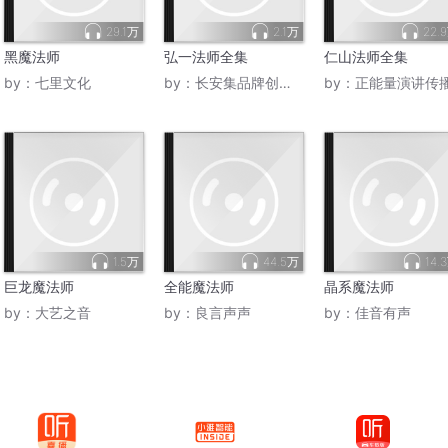
29.1万
2.1万
22.
黑魔法师
弘一法师全集
仁山法师全集
by：
七里文化
by：
长安集品牌创始人
by：
正能量演讲传
1.5万
44.5万
14.
巨龙魔法师
全能魔法师
晶系魔法师
by：
大艺之音
by：
良言声声
by：
佳音有声