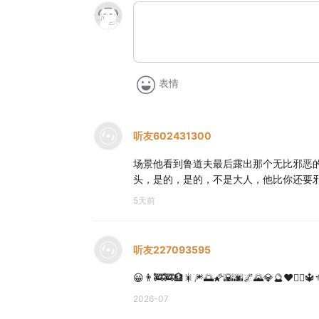
表情
听友602431300
场景他看到鲁道夫最后露出那个无比邪恶
头，是的，是的，不是大人，他比你还要
5天前
听友227093595
😀👨‍🚒🚒🏦🎇🎆🌅🌠🌇🌆🌌🌄💎🔮❤️❤️‍🔥🔱
2026-07