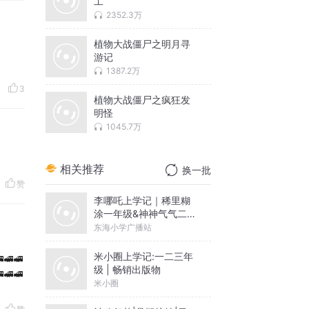
工
2352.3万
植物大战僵尸之明月寻
游记
1387.2万
3
植物大战僵尸之疯狂发
明怪
1045.7万
相关推荐
换一批
赞
李哪吒上学记｜稀里糊
涂一年级&神神气气二年
级
东海小学广播站
米小圈上学记:一二三年
🚅🚅
级 | 畅销出版物
🚅🚅
米小圈