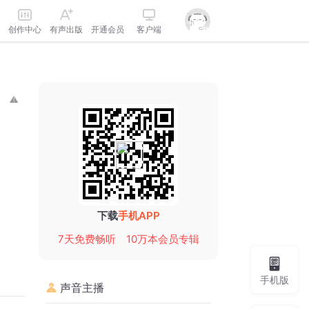
创作中心
有声出版
开通会员
客户端
下载
手机APP
7天免费畅听
10万本会员专辑
手机版
声音主播