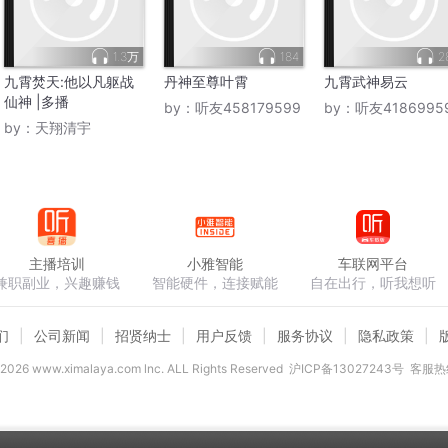
1.3万
184
2
九霄焚天:他以凡躯战
丹神至尊叶霄
九霄武神易云
仙神 |多播
by：
听友458179599
by：
听友4186995
by：
天翔清宇
主播培训
小雅智能
车联网平台
兼职副业，兴趣赚钱
智能硬件，连接赋能
自在出行，听我想听
们
公司新闻
招贤纳士
用户反馈
服务协议
隐私政策
2026
www.ximalaya.com lnc. ALL Rights Reserved
沪ICP备13027243号
客服热线