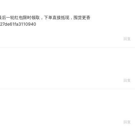
8最后一轮红包限时领取，下单直接抵现，囤货更香
/c27de61fa3110940
回复
回复
回复