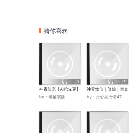
猜你喜欢
75.2万
105.2万
神霄仙宗【AI抢先更】
神霄煞仙｜修仙｜爽文
by：
老猫演播
by：
丹心如火情47