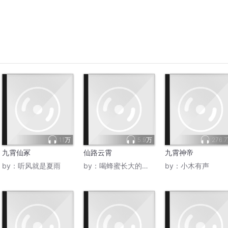
1.1万
5.9万
276.
九霄仙冢
仙路云霄
九霄神帝
by：
听风就是夏雨
by：
喝蜂蜜长大的豆沙包
by：
小木有声