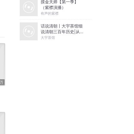
摸金天师【第一季】
（紫襟演播）
有声的紫襟
话说清朝丨大宇茶馆细
说清朝三百年历史|从努
尔哈赤到末代皇帝溥仪|
大宇茶馆
康熙雍正乾隆
7万