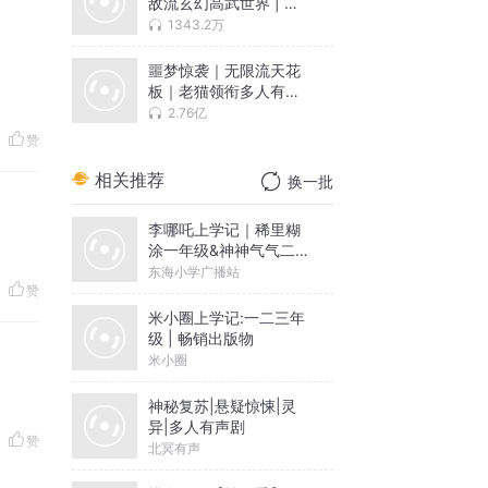
敌流玄幻高武世界 | 老
猫演播领衔多人有声剧
1343.2万
噩梦惊袭｜无限流天花
板｜老猫领衔多人有声
剧
2.76亿
赞
相关推荐
换一批
李哪吒上学记｜稀里糊
涂一年级&神神气气二年
级
东海小学广播站
赞
米小圈上学记:一二三年
级 | 畅销出版物
米小圈
神秘复苏|悬疑惊悚|灵
异|多人有声剧
赞
北冥有声