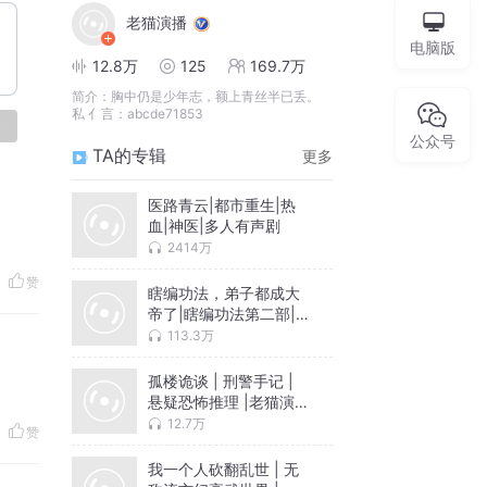
老猫演播
电脑版
12.8万
125
169.7万
简介：
胸中仍是少年志，额上青丝半已丢。
私 亻言：abcde71853
论
公众号
TA的专辑
更多
医路青云|都市重生|热
血|神医|多人有声剧
2414万
赞
瞎编功法，弟子都成大
帝了|瞎编功法第二部|轻
松玄幻|老猫演播领衔
113.3万
孤楼诡谈 | 刑警手记 |
悬疑恐怖推理 |老猫演播
领衔多人剧
12.7万
赞
我一个人砍翻乱世 | 无