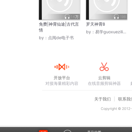
1.6万
198
免费|神霄仙途|古代言
罗天神霄8
情
by：
易学guoxueziliao88
by：
点阅de电子书
开放平台
云剪辑
对接海量精彩内容
在线音频剪辑神器
关于我们
联系我
Copyright © 2012-