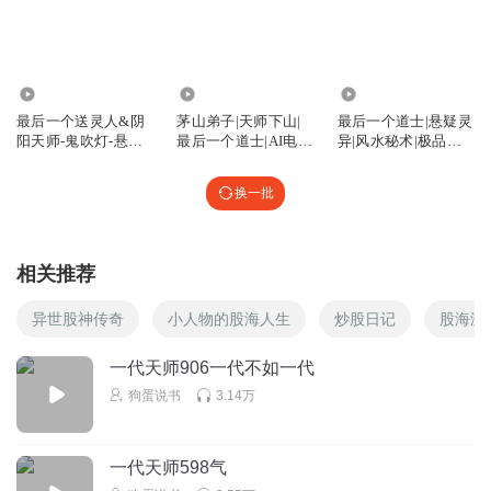
回复
2024-02-21
2
甘lu
老板你炒过股吗
680.62万
96.44万
2778.56万
最后一个送灵人&阴
茅山弟子|天师下山|
最后一个道士|悬疑灵
回复
2024-11-01
0
阳天师-鬼吹灯-悬疑
最后一个道士|AI电子
异|风水秘术|极品天
灵异
书
师
先上迪追
换一批
给胖子点赞
回复
2024-08-28
0
相关推荐
我是真的听
何止牛b 都上天了
异世股神传奇
小人物的股海人生
炒股日记
股海游
回复
2024-08-24
0
一代天师906一代不如一代
狗蛋说书
3.14万
系统审核中丶
还是胖子说话好玩
回复
2024-04-29
0
一代天师598气