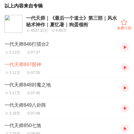
以上内容来自专辑
一代天师｜《最后一个道士》第三部｜风水
秘术神作｜夏忆著｜狗蛋领衔
免费订阅
4537.12万
4.85万
一代天师846打擂台2
3.13万
07:37
一代天师847股神
3.11万
07:35
一代天师848封魔之地
3.17万
07:40
一代天师849八卦阵
3.19万
07:48
一代天师850七煞
3.25万
08:00