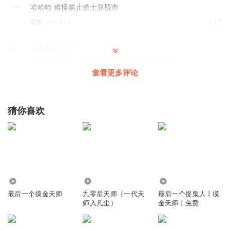
哈哈哈 难怪禁止道士算股市
回复
2025-05-05
6
玥夏时光_喵星
这袁师傅是有点点水平，但不足以炫耀的资本
查看更多评论
回复
2024-01-26
3
听友407694591
猜你喜欢
好家伙4000多点 牛市啊
回复
2024-11-08
3
我是真的听
老板你知道啥是股灾不？
回复
184.65万
1828.43万
55.20万
2024-08-24
2
最后一个摸金天师
九零后天师（一代天
最后一个捉鬼人丨摸
师入凡尘）
金天师丨免费
张峰_0l
2008年预测股市大跌？