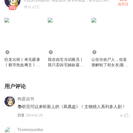
可以关注狗蛋抖y“狗蛋说书”新书早知道！还可以123810093
加关注
91.62万
480.79万
166.85万
231.50万
狂龙出狱丨寿无疆著
我在凶宅当试睡员丨
让你当收尸人，你直
丨都市热血爽文丨逆
我只卖凶宅姊妹篇丨
接解刨了前女友|最强
袭战神丨扮猪吃老虎
恐怖悬疑丨都市灵异
道人|姜宁小雨|道士
丨狗蛋领衔丨多人有
丨狗蛋闻逸领衔丨多
风水灵异|狗蛋领衔
声剧
人有声剧
用户评论
狗蛋说书
📚听完可以来听新上的《凤凰盗》！文物猎人系列多人剧！
回复
2024-01-26
0
Tyumeuyaodna