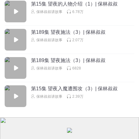
第15集 望夜的人物介绍（1）| 保林叔叔
太容易让人
保林叔叔讲故事
6.78万
黑色
回复
2024-02-07
4
第189集 望夜施法（3）| 保林叔叔
保林叔叔讲故事
2.07万
芬芳可爱的小彩虹
回复 @
太容易让人
:
哦哦哦哦好开心😄
第189集 望夜施法（3）| 保林叔叔
汤师爷V5
保林叔叔讲故事
6828
快来抢沙发吧
回复
2024-01-26
3
第15集 望夜入魔遭围攻（3）| 保林叔叔
萌希晨
保林叔叔讲故事
2.39万
第一个是我的异兽第二个是我姐姐的异兽第三个是我妹妹的
异兽
回复
2024-02-08
2
芬芳可爱的小彩虹
回复 @
萌希晨
:
啊哈～找到同行鱼航员