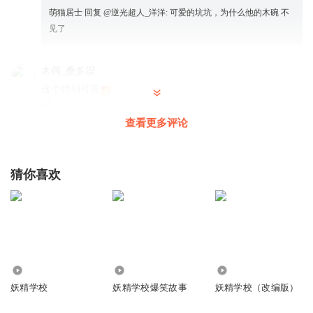
萌猫居士
回复 @
逆光超人_洋洋
:
可爱的坑坑，为什么他的木碗 不
见了
木偶_桑多涅
这个特别可爱
回复
2024-01-31
9
查看更多评论
清芷无香
终于盼到第五部出品了，名字很好，标题也很吸引人！当
猜你喜欢
然，故事也很精彩哦～ 加油哟！ 我希望——能出第六部第七
部第八部第九部第十部…… 也祝保林叔叔身体健康，万事如
意，心想事成
回复
2024-02-17
5
712
3587
1.37万
说话要完整2
妖精学校
妖精学校爆笑故事
妖精学校（改编版）
如果望夜的办法行不通，我就打他 50 大板
回复
2026-07-30