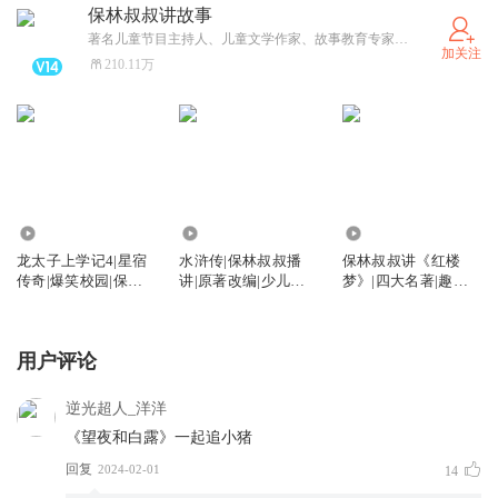
保林叔叔讲故事
著名儿童节目主持人、儿童文学作家、故事教育专家、家庭环保理念大使、语言表达专家…#获得2019年度新浪影响力红人奖；# 获得2018年度“儿童行业领军人物”；# 获得2018年度新浪育儿“影响力红人”称号…获聘:“曹灿杯全国朗诵大赛”专家评委及专业导师；#“少年中国说—中小学生口语表达能力计划”项目指导专家；# “首都高校中文朗诵演讲大赛”专业评委 ；#第五届中学生“金话筒”小主持人大赛专家评委等等等等…出版：《流浪地球》电影改编绘本；《蛟龙少年科考队》系列科幻小说等等^_^公号：保林叔叔讲故事#联系VX：bao linss
加关注
210.11万
940.67万
1.78亿
3799.51万
龙太子上学记4|星宿
水浒传|保林叔叔播
保林叔叔讲《红楼
传奇|爆笑校园|保林
讲|原著改编|少儿侠
梦》|四大名著|趣味
叔叔
义|四大名著
解读
用户评论
逆光超人_洋洋
《望夜和白露》一起追小猪
回复
2024-02-01
14