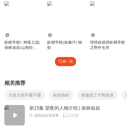
4
百花仙子121
想要跑题吗？当然不可能。当然，什么是跑题？跑题就是说
着说着就飞了。你飞了的话，别人就听不见你说啥。所以你
5305.82万
1409
1762
特别不要跑题，不然你就像鸟一样飞了。
妖精学校1·神器之战|
妖精学校(改编片) 独
绯绯姐姐讲妖精学校
回复
2025-04-21
4
保林叔叔|山海经|校
创
之野外生存
园冒险
藍鳶_
换一批
https://xima.tv/1_ctYTjc?_sonic=0
回复
2024-01-28
4
相关推荐
物是人非的年纪
大叔大叔不要不要
叔叔你好
穿越成了大明皇叔
皇
红色喜欢.紫色讨厌
第15集 望夜的人物介绍 | 保林叔叔
回复
2024-05-05
4
保林叔叔讲故事
2.11万
小橙子1234567890
回复 @
物是人非的年纪
:
紫色多好看呀 ^ω^