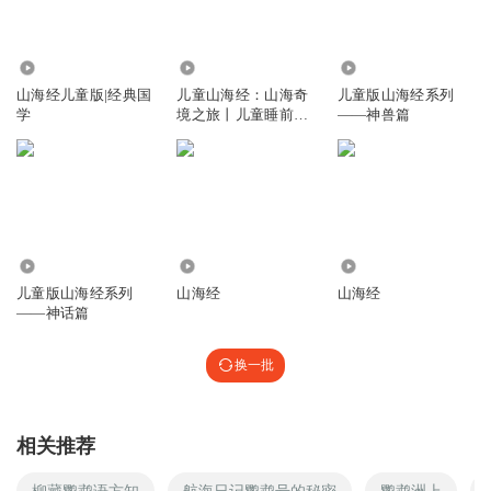
10.25万
5.99万
399
山海经儿童版|经典国
儿童山海经：山海奇
儿童版山海经系列
学
境之旅丨儿童睡前故
——神兽篇
事|哄睡
4441
376
76
儿童版山海经系列
山海经
山海经
——神话篇
换一批
相关推荐
柳藏鹦鹉语方知
航海日记鹦鹉号的秘密
鹦鹉洲上