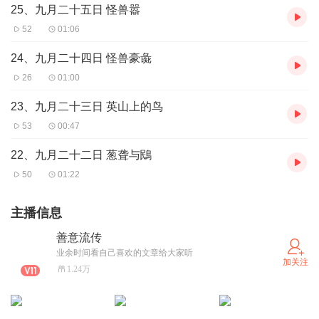
25、九月二十五日 怪兽嚣
52
01:06
24、九月二十四日 怪兽豪彘
26
01:00
23、九月二十三日 英山上的鸟
53
00:47
22、九月二十二日 葱聋与鴖
50
01:22
主播信息
善意流传
业余时间看自己喜欢的文章给大家听
加关注
1.24万