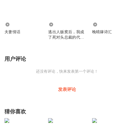
47.26万
1106
4449
夫妻情话
逃出人贩窝后，我成
晚晴簃诗汇
了死对头总裁的代理
夫人
用户评论
还没有评论，快来发表第一个评论！
发表评论
猜你喜欢