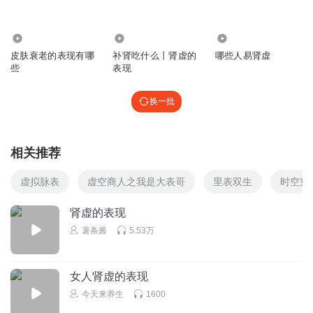
347
24.02万
2063
皮肤衰老的表现有哪
补肾吃什么丨肾虚的
哪些人易肾虚
些
表现
换一批
相关推荐
虚拟脉表
虚空商人之我是大表哥
里表双生
时空穿
肾虚的表现
薯条酱
5.53万
女人肾虚的表现
今天来养生
1600