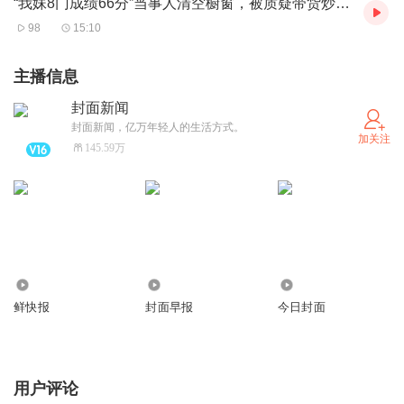
“我妹8门成绩66分”当事人清空橱窗，被质疑带货炒作 封面新闻对话当事人
化。
98
15:10
主播信息
封面新闻
封面新闻，亿万年轻人的生活方式。
加关注
145.59万
164.12万
6232.49万
9.31亿
鲜快报
封面早报
今日封面
用户评论