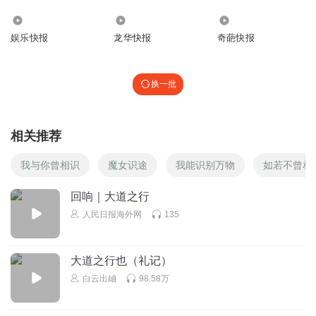
3422.23万
66.86万
3599.25万
娱乐快报
龙华快报
奇葩快报
换一批
相关推荐
我与你曾相识
魔女识途
我能识别万物
如若不曾相
回响｜大道之行
人民日报海外网
135
大道之行也（礼记）
白云出岫
98.58万