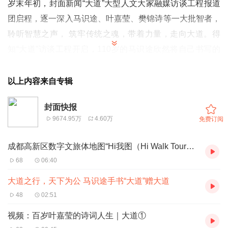
岁末年初，封面新闻“大道”大型人文大家融媒访谈工程报道
团启程，逐一深入马识途、叶嘉莹、樊锦诗等一大批智者，
聆听智慧之声， 筑牢传统之魂，带着力量，走向大道。得
知“大道”访谈工程开启，110岁的马识途欣然将自己书写的
《礼运》大同篇中的“大道”二字授权封面新闻，作为主题
logo，引领“大道”大型人文大家融媒报道。
以上内容来自专辑
从落款中可以看到，这幅作品的书写时间是在2013年8月。
封面快报
时年99岁的马老笔力苍劲，开篇“大道”两个字尤其潇洒大
9674.95万
4.60万
免费订阅
气。《礼记·礼运》中讲到：“大道之行也，天下为公。选贤
与能，讲信修睦。故人不独亲其亲，不独子其子，使老有所
成都高新区数字文旅体地图“Hi我图（Hi Walk Tour）”发布，中外家庭感受非遗文化魅力
终，壮有所用，幼有所长，矜寡孤独废疾者皆有所养……是
68
06:40
谓大同。”
大道之行，天下为公 马识途手书“大道”赠大道
马识途书写的《礼运》大同篇中的“大道”
48
02:51
2023年6月2日，习近平总书记在文化传承发展座谈会上指
视频：百岁叶嘉莹的诗词人生｜大道①
出，“深刻把握中华文明的突出特性”。他提到，中华优秀传