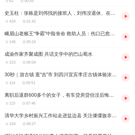
62
00:45
统文化有很多重要元素，其中包括“天下为公、天下大同的
社会理想”。
史玉柱：张栋是刘伟找的接班人，刘伟没退休、在巨人集团担任总裁
2024年1月13日，农历腊月初三，马老迎来110岁生日。每
420
01:42
到新的一年，开年之际，马老都会拿起毛笔，手书“福”字，
峨眉山老猴王“争霸”中险丧命 救助人员：伤口已愈合，但无法返回猴群
有时候也写“寿”字，赠予亲朋好友。110岁生日也不例外。
146
05:24
虽然年至高龄，但马老书写的“福”字依然力道十足。
成渝作家齐聚成图 共话文学中的巴山蜀水
马老16岁出夔门，寻求报国之路，走上职业革命道路。业余
223
06:04
时间和退休后他写小说，年逾百岁又开始研究古文字……在
30秒｜游古镇 逛“吉”市 到四川宜宾李庄古镇体验浓浓年味
这个过程中，他始终没有放弃写书法。书法里蕴含有他的思
114
00:51
想，熔铸着他的性格。
在成都居住生活多年的马老，老家在四川忠县。少年时代的
离职后退群600多个的女子，有车贷房贷但没后悔回到家乡创业丨新春走基层
他，在父亲和启蒙老师的教导下习书。马老在汉隶的基础
115
07:46
上，形成了自己独特的隶书艺术和笔墨语言，殊为难得。
清华大学乡村振兴工作站走进盐边县 关注傈僳族非遗传承与创新｜新春走基层
“大道”开启，让我们一起传承中华文脉、讲好中国故事、增
104
06:27
强文化自信，提振精神力量，继承和弘扬中华优秀传统文