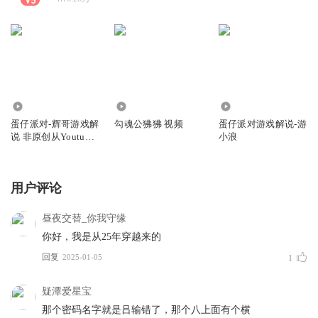
2059.55万
4491.16万
130.19万
蛋仔派对-辉哥游戏解
勾魂公狒狒 视频
蛋仔派对游戏解说-游
说 非原创从Youtube
小浪
搬运
用户评论
昼夜交替_你我守缘
你好，我是从25年穿越来的
回复
2025-01-05
1
疑潭爱星宝
那个密码名字就是吕输错了，那个八上面有个横