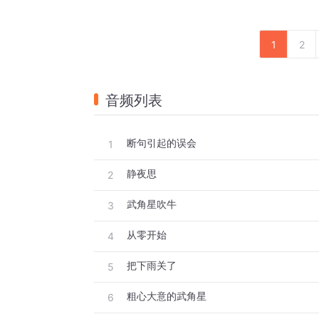
1
2
音频列表
断句引起的误会
1
静夜思
2
武角星吹牛
3
从零开始
4
把下雨关了
5
粗心大意的武角星
6