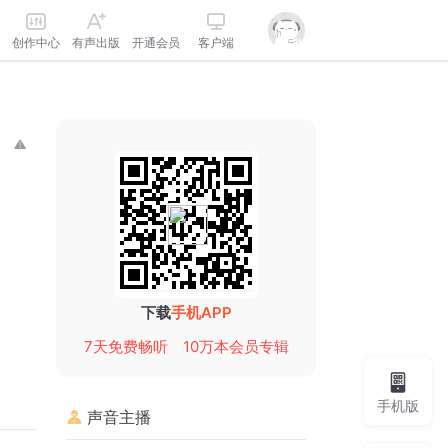
创作中心
有声出版
开通会员
客户端
下载
手机APP
7天免费畅听
10万本会员专辑
手机版
声音主播