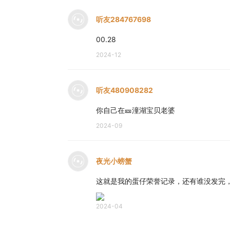
听友284767698
00.28
2024-12
听友480908282
你自己在🎫潼湖宝贝老婆
2024-09
夜光小螃蟹
这就是我的蛋仔荣誉记录，还有谁没发完
2024-04