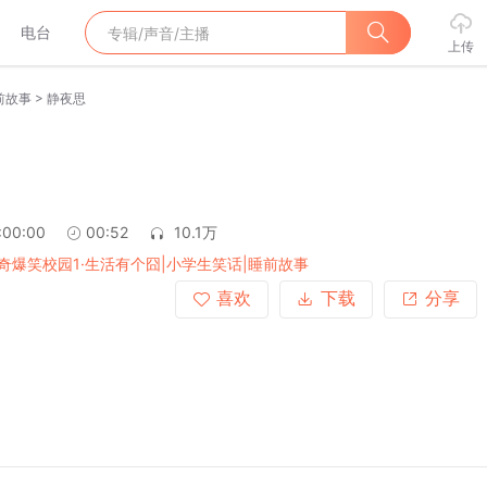
电台
上传
>
前故事
静夜思
:00:00
00:52
10.1万
奇爆笑校园1·生活有个囧|小学生笑话|睡前故事
喜欢
下载
分享