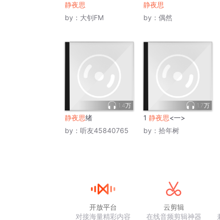
静夜思
静夜思
by：
大钊FM
by：
偶然
1.4万
1.7万
静夜思
绪
1
静夜思
<一>
by：
听友45840765
by：
拾年树
开放平台
云剪辑
对接海量精彩内容
在线音频剪辑神器