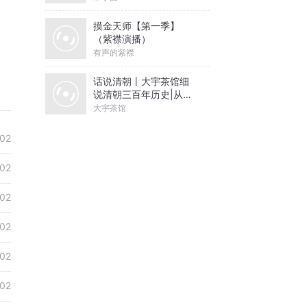
摸金天师【第一季】
（紫襟演播）
有声的紫襟
话说清朝丨大宇茶馆细
说清朝三百年历史|从努
尔哈赤到末代皇帝溥仪|
大宇茶馆
康熙雍正乾隆
02
02
02
02
02
02