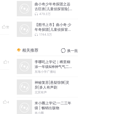
曲小奇少年奇探团之远
古巨兽|儿童侦探冒险|恐
龙故事
479.3万
【图书上市】曲小奇·少
赞
年奇探团|儿童侦探冒险
故事
1744.5万
相关推荐
换一批
李哪吒上学记｜稀里糊
1
涂一年级&神神气气二年
级
东海小学广播站
神秘复苏|悬疑惊悚|灵
异|多人有声剧
北冥有声
4
米小圈上学记:一二三年
级 | 畅销出版物
米小圈