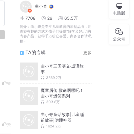
曲小奇
电脑版
7708
26
65.5万
简介：
曲小奇是专注儿童教育的原创品牌，用
奇妙有趣的方式为孩子们提供“好学又好玩”的
论
内容产品，获得千万听众喜爱。商务合作请私
公众号
信~
TA的专辑
更多
曲小奇三国演义·成语故
事
3569.2万
赞
魔童后传 救命啊哪吒！
曲小奇爆笑系列
303.8万
曲小奇童话故事|儿童睡
前故事|哄睡神器
赞
1624.2万