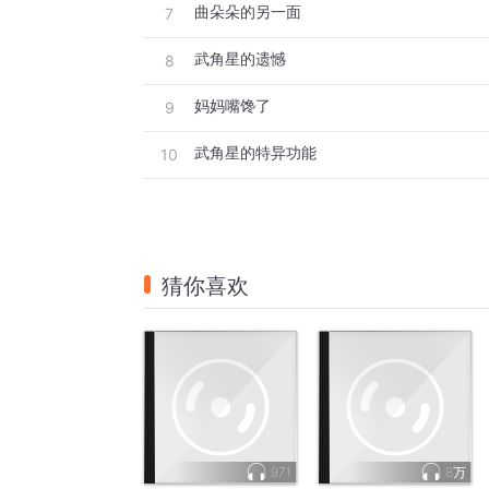
曲朵朵的另一面
7
武角星的遗憾
8
妈妈嘴馋了
9
武角星的特异功能
10
猜你喜欢
971
8万