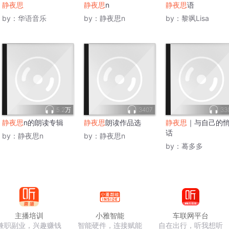
静夜思
静夜思
n
静夜思
语
by：
华语音乐
by：
静夜思n
by：
黎飒Lisa
5.2万
3407
33
静夜思
n的朗读专辑
静夜思
朗读作品选
静夜思
｜与自己的
话
by：
静夜思n
by：
静夜思n
by：
蓦多多
主播培训
小雅智能
车联网平台
兼职副业，兴趣赚钱
智能硬件，连接赋能
自在出行，听我想听