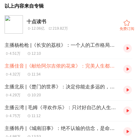
以上内容来自专辑
十点读书
12.06亿
219.82万
免费订阅
主播杨枪枪 |《长安的荔枝》：一个人的工作格局，藏着他的人生结局
4.51万
12:10
主播佳音 |《献给阿尔吉侬的花束》：完美人生都是偶然，失去才是人生常态
4.32万
11:34
主播北辰 |《楚门的世界》：决定你能走多远的，是破局能力
4.29万
10:20
主播云湾 | 毛姆《寻欢作乐》：只讨好自己的人生，需要多大勇气
4.75万
11:12
主播韩丹 |《城南旧事》：绝不认输的信念，是命运对你最好的成全
4.98万
13:53