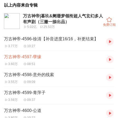
以上内容来自专辑
万古神帝|暮玖&阑珊梦领衔超人气玄幻多人
有声剧（三撇一捺出品）
免费订阅
5.02亿
25.53万
万古神帝-4596-徐清【补音进度16/16，补更结束】
3.77万
10:27
万古神帝-4597-孽缘
3.60万
08:51
万古神帝-4598-意外的线索
3.55万
09:09
万古神帝-4599-青萍子
3.59万
09:37
万古神帝-4600-公道
3.80万
10:22