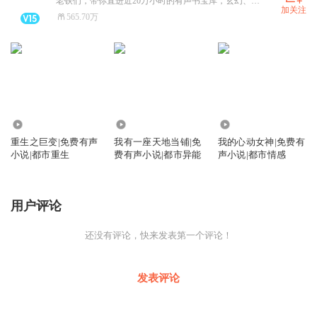
老铁们，带你直进近20万小时的有声书宝库，玄幻、都市、历史、悬疑、言情、出版，应有尽有！
加关注
565.70万
115.03万
113.62万
171.85万
重生之巨变|免费有声
我有一座天地当铺|免
我的心动女神|免费有
小说|都市重生
费有声小说|都市异能
声小说|都市情感
用户评论
还没有评论，快来发表第一个评论！
发表评论