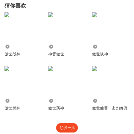
猜你喜欢
38.17万
279
15.83万
傲世战神
神音傲世
傲世战神
124.43万
20.88万
3.35万
傲世武神
傲世药神
傲世仙尊｜玄幻修真
换一批