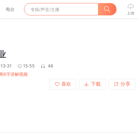
电台
上传
业
:13:31
15:55
46
阁8字讲解视频
喜欢
下载
分享