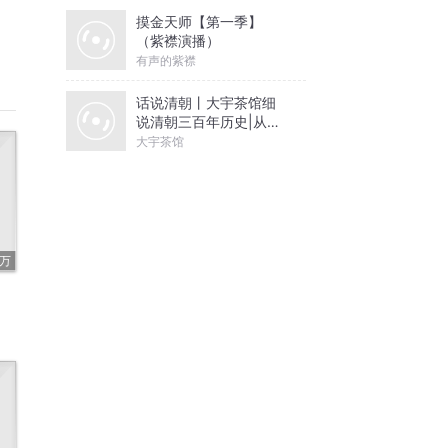
摸金天师【第一季】
（紫襟演播）
有声的紫襟
话说清朝丨大宇茶馆细
说清朝三百年历史|从努
尔哈赤到末代皇帝溥仪|
大宇茶馆
康熙雍正乾隆
7万