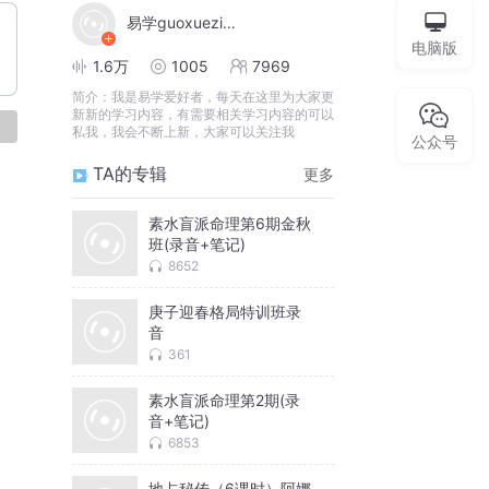
易学guoxueziliao88
电脑版
1.6万
1005
7969
简介：
我是易学爱好者，每天在这里为大家更
新新的学习内容，有需要相关学习内容的可以
论
私我，我会不断上新，大家可以关注我
公众号
TA的专辑
更多
素水盲派命理第6期金秋
班(录音+笔记)
8652
庚子迎春格局特训班录
音
361
素水盲派命理第2期(录
音+笔记)
6853
地占秘传（6课时）阿娜