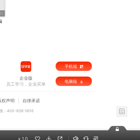
95
编
手机端
企业版
电脑端
员工学习，企业买单
版权声明
自律承诺
：400-838-5616
x
1.0