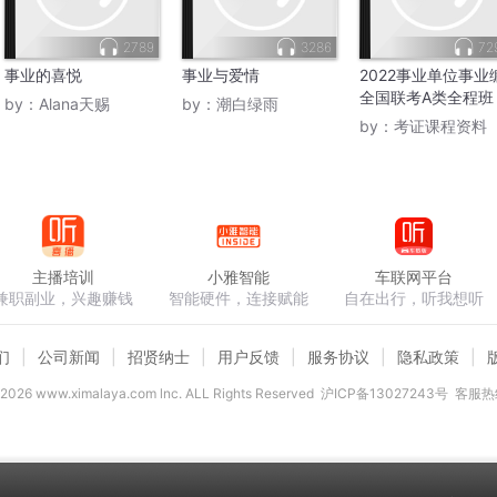
2789
3286
72
事业的喜悦
事业与爱情
2022事业单位事业
全国联考A类全程班
by：
Alana天赐
by：
潮白绿雨
by：
考证课程资料
主播培训
小雅智能
车联网平台
兼职副业，兴趣赚钱
智能硬件，连接赋能
自在出行，听我想听
们
公司新闻
招贤纳士
用户反馈
服务协议
隐私政策
2026
www.ximalaya.com lnc. ALL Rights Reserved
沪ICP备13027243号
客服热线