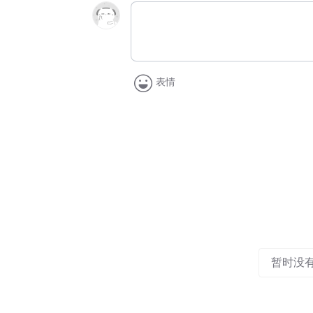
表情
暂时没