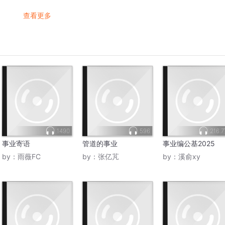
查看更多
1490
596
216.
事业寄语
管道的事业
事业编公基2025
by：
雨薇FC
by：
张亿芃
by：
溪俞xy