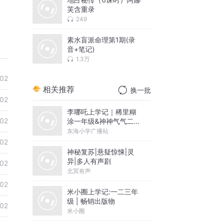
芙含重录
249
素水盲派命理第1期(录
音+笔记)
1.3万
02
相关推荐
换一批
02
李哪吒上学记｜稀里糊
02
涂一年级&神神气气二年
级
东海小学广播站
02
神秘复苏|悬疑惊悚|灵
异|多人有声剧
02
北冥有声
02
米小圈上学记:一二三年
级 | 畅销出版物
02
米小圈