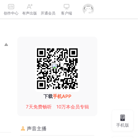
创作中心
有声出版
开通会员
客户端
下载
手机APP
7天免费畅听
10万本会员专辑
手机版
声音主播