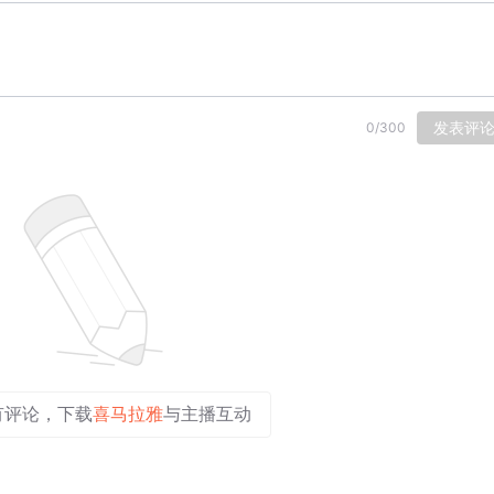
发表评
0
/
300
有评论，下载
喜马拉雅
与主播互动