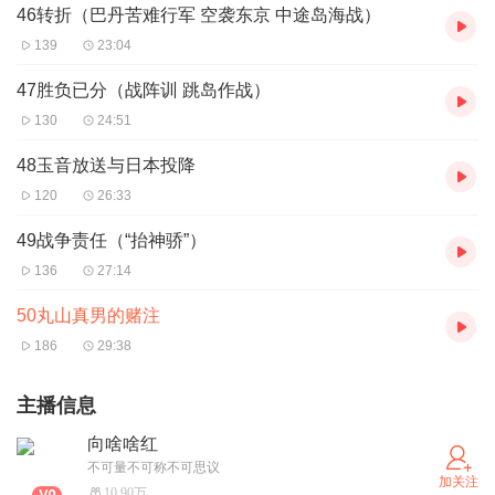
46转折（巴丹苦难行军 空袭东京 中途岛海战）
139
23:04
47胜负已分（战阵训 跳岛作战）
130
24:51
48玉音放送与日本投降
120
26:33
49战争责任（“抬神骄”）
136
27:14
50丸山真男的赌注
186
29:38
主播信息
向啥啥红
不可量不可称不可思议
加关注
10.90万