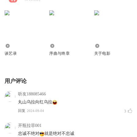
635
1.60万
2198
谈艺录
序曲与终章
关于电影
用户评论
听友188085466
丸山乌拉向红乌拉
回复
2024-09-04
3
开瓶拉菲001
忠诚不绝对
就是绝对不忠诚