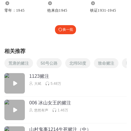
2.23万
3889
1051
零年：1945
他来自1945
铁证1931-1945
换一批
相关推荐
荒唐的赌注
50号公路
北纬50度
致命赌注
我
1123赌注
大斌
5.48万
006 冰山女王的赌注
悠然有声
1.46万
山村鬼事1214生死赌注（中）