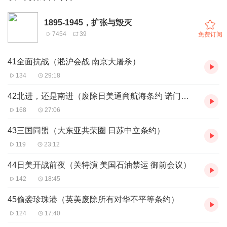
1895-1945，扩张与毁灭
7454
39
免费订阅
41全面抗战（淞沪会战 南京大屠杀）
134
29:18
42北进，还是南进（废除日美通商航海条约 诺门罕战役）
168
27:06
43三国同盟（大东亚共荣圈 日苏中立条约）
119
23:12
44日美开战前夜（关特演 美国石油禁运 御前会议）
142
18:45
45偷袭珍珠港（英美废除所有对华不平等条约）
124
17:40