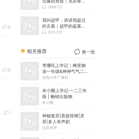
点爆款悬疑｜克苏鲁｜
规则怪谈｜恐怖小说 |
1669.1万
多人有声剧
我叫赵甲，讲讲我盗过
的古墓｜赵甲的盗墓笔
赞
记｜摸金校尉｜盗墓倒
300.7万
斗｜悬疑风水｜多人剧
相关推荐
换一批
李哪吒上学记｜稀里糊
赞
涂一年级&神神气气二年
级
东海小学广播站
米小圈上学记:一二三年
级 | 畅销出版物
米小圈
2
神秘复苏|悬疑惊悚|灵
异|多人有声剧
北冥有声