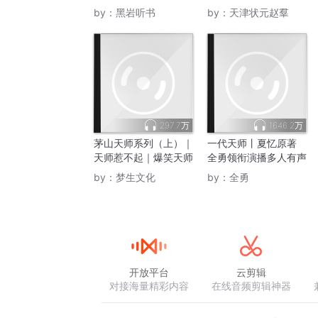
by：
黑岩听书
by：
天津状元赵羣
297.7万
1646.2万
茅山天师系列（上）｜
一代天师丨夏忆原著
天师惹不起｜爆笑天师
全勇领衔演播多人有声
路
剧
by：
梦生文化
by：
全勇
开放平台
云剪辑
对接海量精彩内容
在线音频剪辑神器