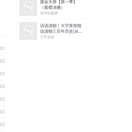
摸金天师【第一季】
（紫襟演播）
有声的紫襟
话说清朝丨大宇茶馆细
说清朝三百年历史|从努
尔哈赤到末代皇帝溥仪|
大宇茶馆
康熙雍正乾隆
02
02
02
02
02
02
02