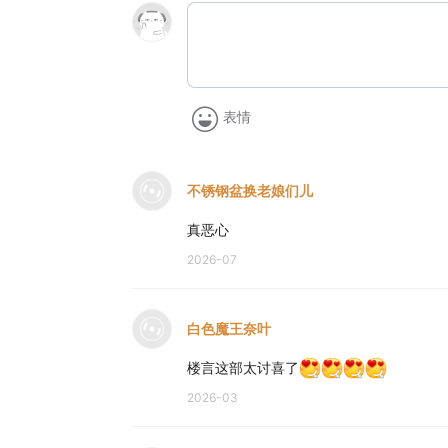
表情
不锈钢盆换老娘们儿
真恶心
2026-07
白色魔王奈叶
楼言这部太讨喜了
2026-03