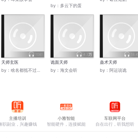
by：
多云下的蛋
1081
4.3万
18.
天师玄医
诡面天师
蛊术天师
by：
啥名都抵不过备注
by：
海文会听
by：
阿运说诡
主播培训
小雅智能
车联网平台
兼职副业，兴趣赚钱
智能硬件，连接赋能
自在出行，听我想听