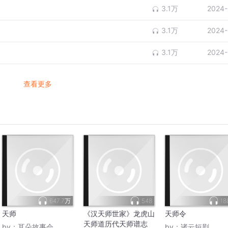
3.1万
2024-
3.1万
2024-
3.1万
2024-
查看更多
647.7万
548
18
天师
《汉天师世家》龙虎山
天师令
天师道历代天师谱志
by：
耳朵故事会
by：
诸云短剧