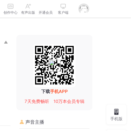
创作中心
有声出版
开通会员
客户端
下载
手机APP
7天免费畅听
10万本会员专辑
手机版
声音主播