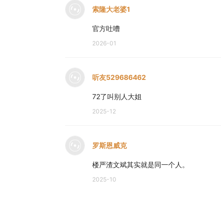
索隆大老婆1
官方吐嘈
2026-01
听友529686462
72了叫别人大姐
2025-12
罗斯恩威克
楼严渣文斌其实就是同一个人。
2025-10