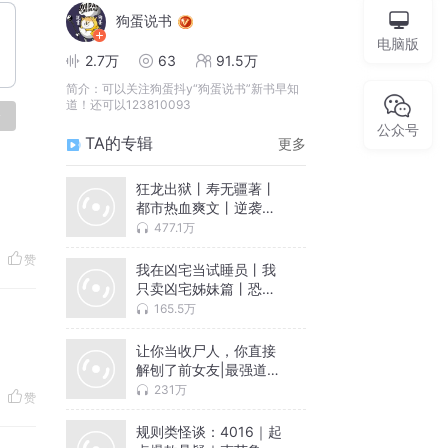
狗蛋说书
电脑版
2.7万
63
91.5万
简介：
可以关注狗蛋抖y“狗蛋说书”新书早知
道！还可以123810093
论
公众号
TA的专辑
更多
狂龙出狱丨寿无疆著丨
都市热血爽文丨逆袭战
神丨扮猪吃老虎丨狗蛋
477.1万
领衔丨多人有声剧
赞
我在凶宅当试睡员丨我
只卖凶宅姊妹篇丨恐怖
悬疑丨都市灵异丨狗蛋
165.5万
闻逸领衔丨多人有声剧
让你当收尸人，你直接
解刨了前女友|最强道人|
姜宁小雨|道士风水灵异|
231万
赞
狗蛋领衔
规则类怪谈：4016｜起