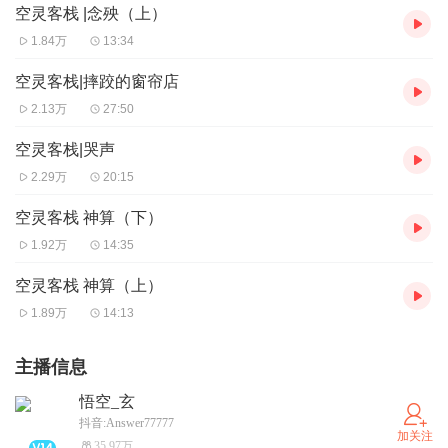
空灵客栈 |念殃（上）
1.84万
13:34
空灵客栈|摔跤的窗帘店
2.13万
27:50
空灵客栈|哭声
2.29万
20:15
空灵客栈 神算（下）
1.92万
14:35
空灵客栈 神算（上）
1.89万
14:13
主播信息
悟空_玄
抖音:Answer77777
加关注
35.97万