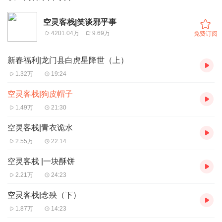
空灵客栈|笑谈邪乎事
4201.04万
9.69万
免费订阅
新春福利|龙门县白虎星降世（上）
1.32万
19:24
空灵客栈|狗皮帽子
1.49万
21:30
空灵客栈|青衣诡水
2.55万
22:14
空灵客栈 |一块酥饼
2.21万
24:23
空灵客栈|念殃（下）
1.87万
14:23