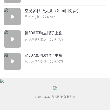
给悟空拜年了，祝你龙年大吉，万事顺意
回复
2024-02-07
4
空灵客栈|纸人儿（Ximi团免费）
悟空_玄
5.55万
木頭vicky
回复 @
听书的小妖
:
抖音:悟空（小二郎）Answer77777 精
彩故事正在进行时，快来关注！
第306章狗皮帽子上集
寐枭
说书的刘老汉
6.33万
哥你终于更新了
回复
2024-02-07
4
第307章狗皮帽子中集
说书的刘老汉
6.40万
木頭vicky
回复 @
寐枭
:
抖音:悟空（小二郎）Answer77777 精彩故事
正在进行时，快来关注！
AAA圆心
哥，你可更新了，客栈不能关门哈
© 2014-
2026
喜马拉雅 版权所有
回复
2024-02-08
4
木頭vicky
回复 @
AAA圆心
:
抖音:悟空（小二郎）Answer77777 精