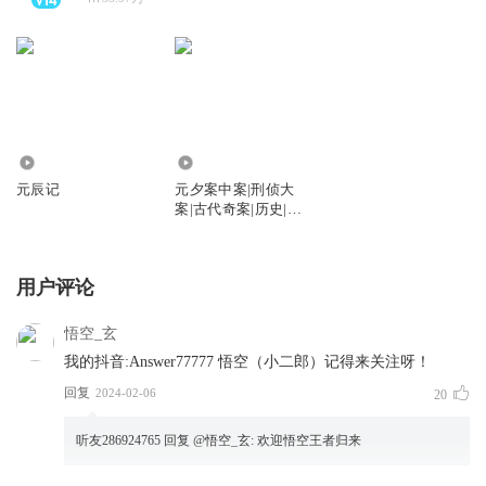
0
10.27万
元辰记
元夕案中案|刑侦大
案|古代奇案|历史|悟
空书馆
用户评论
悟空_玄
我的抖音:Answer77777 悟空（小二郎）记得来关注呀！
回复
2024-02-06
20
听友286924765
回复 @
悟空_玄
:
欢迎悟空王者归来