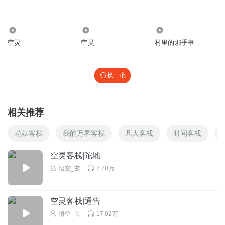
大大大大表哥_di
9251
502
700
为什么ks不弄个号啊？
空灵
空灵
村里的邪乎事
回复
2024-02-07
6
木頭vicky
回复 @
大大大大表哥_di
:
抖音:悟空（小二郎）
换一批
Answer77777 精彩故事正在进行时，快来关注！
打碎你奶瓶儿
相关推荐
正返乡呢，开车开累了休息休息，打开喜马拉雅突然发现，
花妖客栈
我的万界客栈
凡人客栈
时间客栈
悟空更新了！！！！！祝悟空新年快乐，也祝大家新年快
乐！
空灵客栈|陀地
回复
2024-02-06
6
悟空_玄
2.70万
悟空_玄
回复 @
打碎你奶瓶儿
:
注意安全呀
空灵客栈|通告
听书的小妖
悟空_玄
17.02万