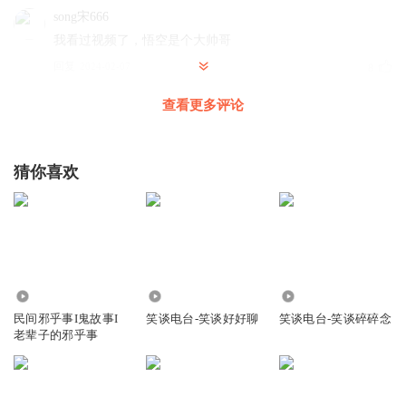
song宋666
我看过视频了，悟空是个大帅哥
回复
2024-02-07
8
查看更多评论
木頭vicky
回复 @
song宋666
:
抖音:悟空（小二郎）Answer77777 精
彩故事正在进行时，快来关注！
猜你喜欢
宇宙闪烁烁
想悟空了！提前给你拜年啦！祝悟空龙年大吉、心想事成
回复
2024-02-06
6
悟空_玄
回复 @
宇宙闪烁烁
:
新春快乐
86.92万
17.64万
13.59万
民间邪乎事I鬼故事I
笑谈电台-笑谈好好聊
笑谈电台-笑谈碎碎念
老辈子的邪乎事
客栈指定供货商
抖音上更新的段子挺有意思，过来打个卡
回复
2024-02-07
7