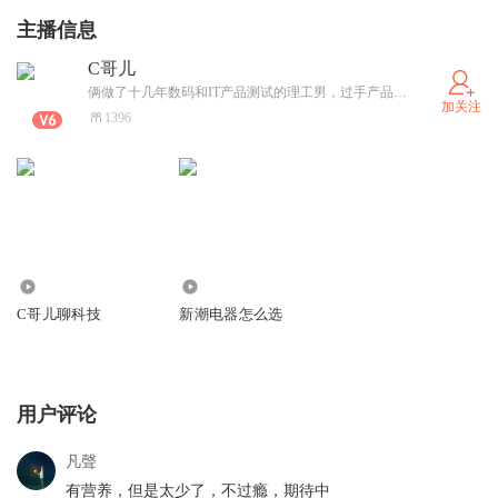
主播信息
C哥儿
俩做了十几年数码和IT产品测试的理工男，过手产品有数，今天要把一本杂志都装不下的科技产品新知讲给你听，大家一起充电！
加关注
1396
561
681
C哥儿聊科技
新潮电器怎么选
用户评论
凡聲
有营养，但是太少了，不过瘾，期待中