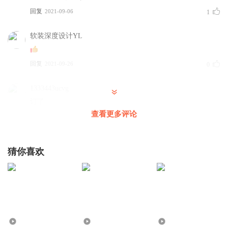
回复
2021-09-06
1
软装深度设计YL
回复
2021-09-26
0
1333443ucvg
订了
查看更多评论
回复
2022-08-13
0
玲珑山水
猜你喜欢
特斯拉不仅仅是一个豪华汽车品牌，更是一家高科技能源公
司。
回复
2019-11-20
0
20.69万
2.26万
58.35万