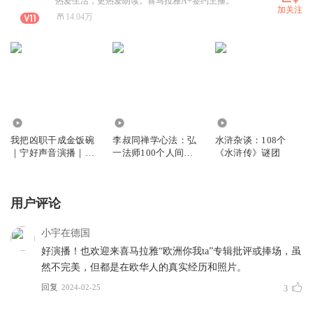
热爱生活，更热爱朗读。喜马拉雅A+签约主播。
加关注
14.04万
61
1681
148.99万
我把凶职干成金饭碗
李叔同禅学心法：弘
水浒杂谈：108个
｜宁好声音演播｜低
一法师100个人间清
《水浒传》谜团
智商犯罪
醒 | 宁好声音演播
用户评论
小宇在德国
好演播！也欢迎来喜马拉雅“欧洲你我ta”专辑批评或捧场，虽
然不完美，但都是在欧华人的真实经历和照片。
回复
2024-02-25
3