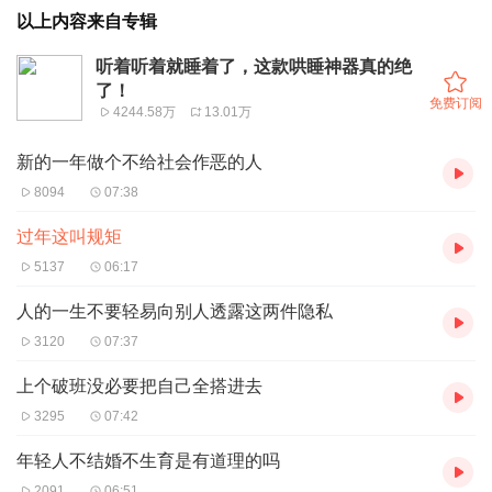
以上内容来自专辑
听着听着就睡着了，这款哄睡神器真的绝
了！
免费订阅
4244.58万
13.01万
新的一年做个不给社会作恶的人
8094
07:38
过年这叫规矩
5137
06:17
人的一生不要轻易向别人透露这两件隐私
3120
07:37
上个破班没必要把自己全搭进去
3295
07:42
年轻人不结婚不生育是有道理的吗
2091
06:51