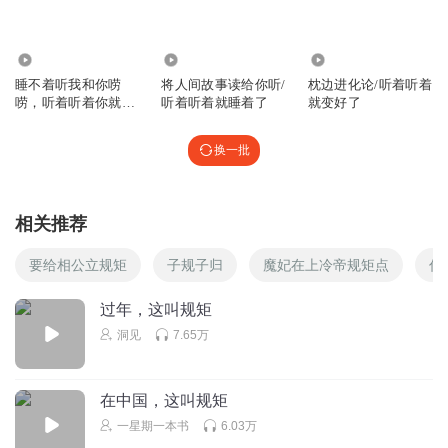
810
10.32万
7438
睡不着听我和你唠
将人间故事读给你听/
枕边进化论/听着听着
唠，听着听着你就睡
听着听着就睡着了
就变好了
着啦
换一批
相关推荐
要给相公立规矩
子规子归
魔妃在上冷帝规矩点
你
过年，这叫规矩
洞见
7.65万
在中国，这叫规矩
一星期一本书
6.03万