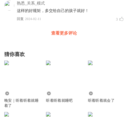
熟悉_关系_模式
这样的好规矩，多交给自己的孩子就好！
回复
2024-02-11
3
查看更多评论
猜你喜欢
15.60万
2188
50.78万
晚安｜听着听着就睡
听着听着就睡吧
听着听着就会了
着了