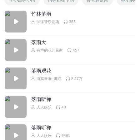
竹林落雨
沫沫音乐剧场
365
落雨大
有声的花开花谢
457
落雨观花
海棠未眠_娜娜
8.47万
落雨听禅
人人娱乐
40
落雨听禅
人人娱乐
9461