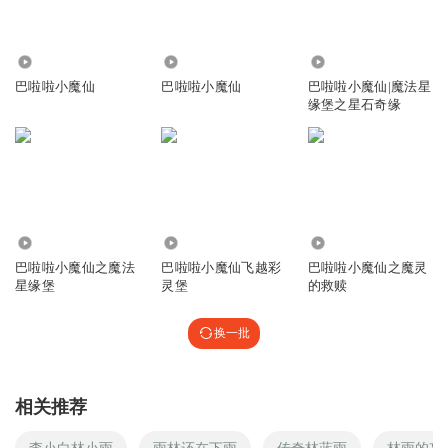
3.67万
1.45万
1176.17万
巴啦啦小魔仙
巴啦啦小魔仙
巴啦啦小魔仙|魔法星
缘堡之星石奇缘
9.70万
2514.66万
1.75万
巴啦啦小魔仙之魔法
巴啦啦小魔仙飞越彩
巴啦啦小魔仙之魔灵
星缘堡
灵堡
的救赎
换一批
相关推荐
李小白林小雨
雨林还在下雨
传奇林蓝雨
林雨的妄