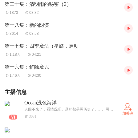
第二十集：清明雨的秘密（2）
1873
03:32
第十八集：新的阴谋
3614
03:58
第十七集：四季魔法（星蝶，启动！
1.18万
04:21
第十六集：解除魔咒
1.46万
04:30
主播信息
Ocean浅色海洋_
人回不来了，看情况吧。录的都是黑历史了。。。黑历史。。。都去关注小号:@浅海酱
加关注
3081