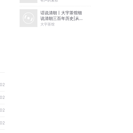
有声的紫襟
话说清朝丨大宇茶馆细
说清朝三百年历史|从努
尔哈赤到末代皇帝溥仪|
大宇茶馆
康熙雍正乾隆
02
02
02
02