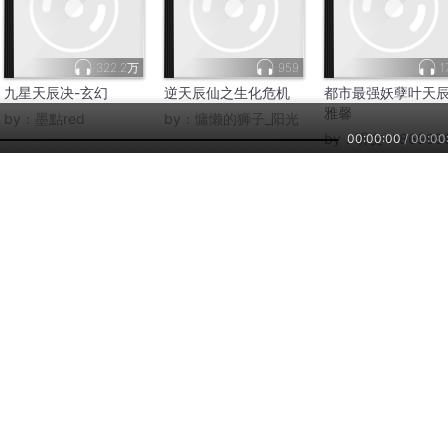
322.2万
959
1
九星天辰决-玄幻
逆天辰仙之生化危机
都市最强妖孽叶天
雅馨
by：
墨點red
by：
慵懒的狮子_阳光
by：
听友4186995
00:00:00
/
00:00
90.5万
1.67亿
2
九星天辰诀-无尽世界
天辰万象诀|玄幻经典|
九星天辰诀|异世穿越
修真逆袭
免费有声小说
杀伐果断|爽文
by：
听米有声
by：
王牌猎鹰
by：
TME有声剧场