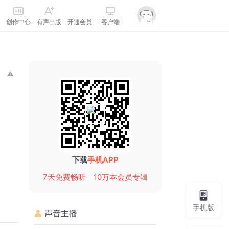
创作中心
有声出版
开通会员
客户端
下载
手机APP
7天免费畅听
10万本会员专辑
手机版
声音主播