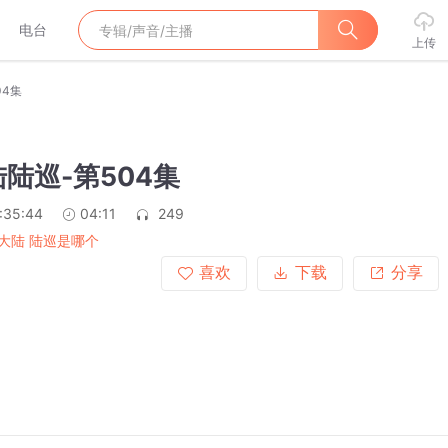
电台
上传
04集
陆巡-第504集
:35:44
04:11
249
大陆 陆巡是哪个
喜欢
下载
分享