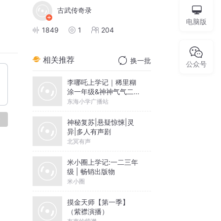
古武传奇录
电脑版
1849
1
204
相关推荐
换一批
公众号
李哪吒上学记｜稀里糊
涂一年级&神神气气二年
级
东海小学广播站
论
神秘复苏|悬疑惊悚|灵
异|多人有声剧
北冥有声
米小圈上学记:一二三年
级 | 畅销出版物
米小圈
摸金天师【第一季】
（紫襟演播）