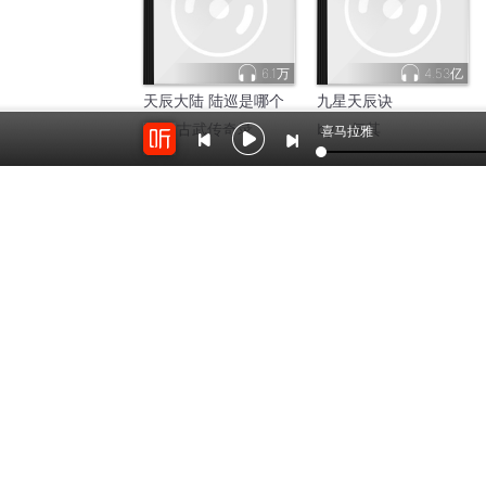
6.1万
4.53亿
天辰大陆 陆巡是哪个
九星天辰诀
by：
古武传奇录
by：
何其
喜马拉雅
7万
1110
【免费】天辰|穿越|异
蓝天辰传承弟子班内部
界|神话
讲课录音
by：
惯性失眠_
by：
易学guoxueziliao88