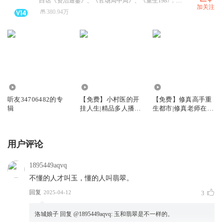
白话《资治通鉴》、《官场局中局》、《重生1987：开局迎取富豪姐姐》、《乡野小傻医》、火热上架啦，超级精彩的小说，快来听书，还有好礼相送！合作请私信！
加关注
380.94万
39.17万
16.09万
13.39万
听友34706482的专
【免费】小村医的开
【免费】修真高手重
辑
挂人生|精品多人播有
生都市|修真老师在都
声剧
市|多女主爽文
用户评论
1895449aqvq
不懂的人才叫玉，懂的人叫翡翠。
回复
2025-04-12
3
洛城娘子
回复 @
1895449aqvq
:
玉和翡翠是不一样的。