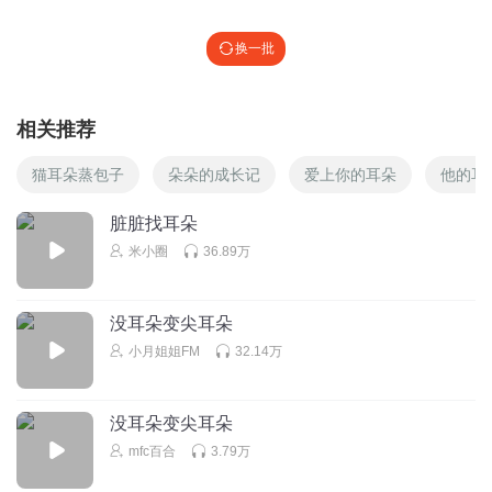
换一批
相关推荐
猫耳朵蒸包子
朵朵的成长记
爱上你的耳朵
他的耳
脏脏找耳朵
米小圈
36.89万
没耳朵变尖耳朵
小月姐姐FM
32.14万
没耳朵变尖耳朵
mfc百合
3.79万