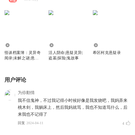
111.66万
2.25万
2302
怪谈档案簿：灵异奇
活人阴命|悬疑灵异|
希区柯克悬疑录
闻录|未解之谜|悬疑|
盗墓|探险|鬼故事
鬼故事
用户评论
为伱動情
我不信鬼神，不过我记得小时候好像是我发烧吧，我妈弄来
桃木剑，我躺床上，然后我妈就骂，我也不知道骂什么，后
来我也不记得了
回复
2024-04-11
4