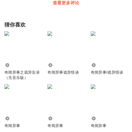
查看更多评论
猜你喜欢
8.66万
2.23万
3095
奇闻异事之诡异实录
奇闻异事诡异怪谈
奇闻异事‖诡异怪谈
（无音乐版）
48
2194
5.24万
奇闻异事
奇闻异事
奇闻异事