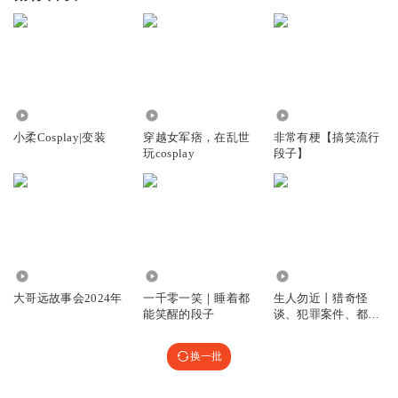
32.37万
4.36万
4667.91万
小柔Cosplay|变装
穿越女军痞，在乱世
非常有梗【搞笑流行
玩cosplay
段子】
2.77亿
7677.74万
1.19亿
大哥远故事会2024年
一千零一笑｜睡着都
生人勿近丨猎奇怪
能笑醒的段子
谈、犯罪案件、都市
传说、未解之谜
换一批