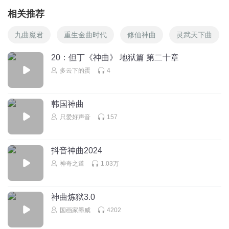
相关推荐
九曲魔君
重生金曲时代
修仙神曲
灵武天下曲
20：但丁《神曲》 地狱篇 第二十章
多云下的蛋
4
韩国神曲
只爱好声音
157
抖音神曲2024
神奇之道
1.03万
神曲炼狱3.0
国画家墨威
4202