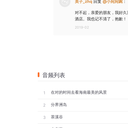
英子_zhq
回复
@
小宛宛豌
：
对不起，亲爱的朋友，我好久
酒店。我也记不清了，抱歉！
2019-02
音频列表
在对的时间去看海南最美的风景
1
分界洲岛
2
茶溪谷
3