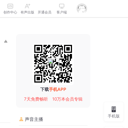
创作中心
有声出版
开通会员
客户端
下载
手机APP
7天免费畅听
10万本会员专辑
手机版
声音主播