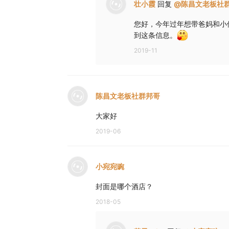
壮小霞
回复
@
陈昌文老板社
您好，今年过年想带爸妈和小侄
到这条信息。
2019-11
陈昌文老板社群邦哥
大家好
2019-06
小宛宛豌
封面是哪个酒店？
2018-05