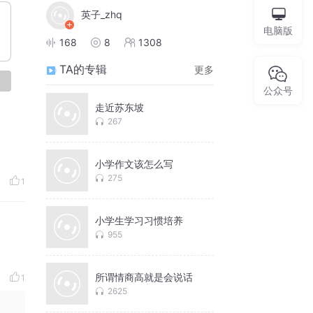
英子_zhq
电脑版
168
8
1308
TA的专辑
更多
论
公众号
走近苏东坡
267
小学作文该怎么写
275
1
小学生学习习惯培养
955
所谓情商高就是会说话
1
2625