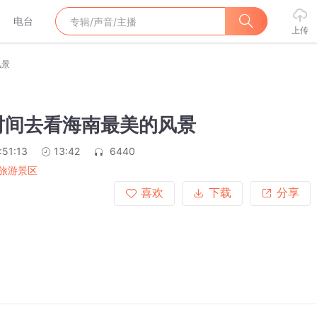
电台
上传
风景
时间去看海南最美的风景
:51:13
13:42
6440
旅游景区
喜欢
下载
分享