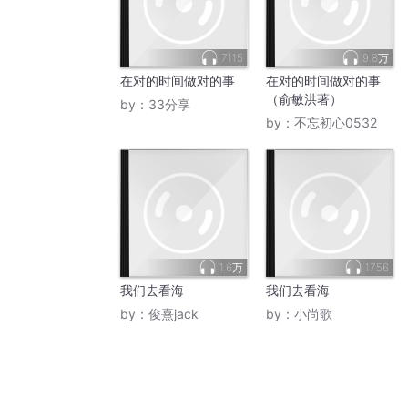
7115
9.8万
在对的时间做对的事
在对的时间做对的事
（俞敏洪著）
by：
33分享
by：
不忘初心0532
1.6万
1756
我们去看海
我们去看海
by：
俊熹jack
by：
小尚歌