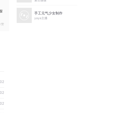
重生薇薇
假
手工元气少女制作
yaya主播
赞
02
02
02