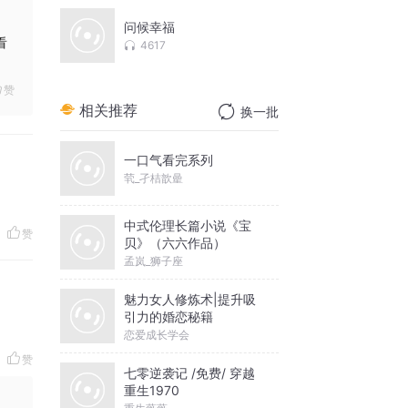
问候幸福
看
4617
赞
相关推荐
换一批
一口气看完系列
茕_孑桔歆曐
中式伦理长篇小说《宝
赞
贝》（六六作品）
孟岚_狮子座
魅力女人修炼术|提升吸
引力的婚恋秘籍
恋爱成长学会
赞
七零逆袭记 /免费/ 穿越
重生1970