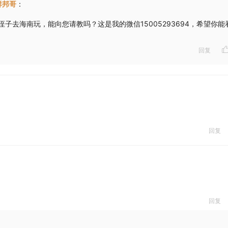
群邦哥
：
子去海南玩，能向您请教吗？这是我的微信15005293694，希望你能
回复
回复
回复