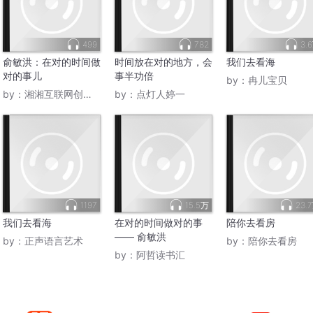
499
782
3.
俞敏洪：在对的时间做
时间放在对的地方，会
我们去看海
对的事儿
事半功倍
by：
冉儿宝贝
by：
湘湘互联网创业导师
by：
点灯人婷一
1197
15.5万
23.
我们去看海
在对的时间做对的事
陪你去看房
—— 俞敏洪
by：
正声语言艺术
by：
陪你去看房
by：
阿哲读书汇