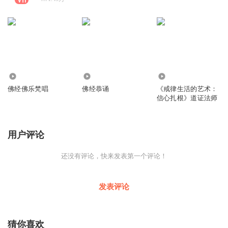
4.08万
17.87万
859
佛经佛乐梵唱
佛经恭诵
《戒律生活的艺术：
信心扎根》道证法师
用户评论
还没有评论，快来发表第一个评论！
发表评论
猜你喜欢