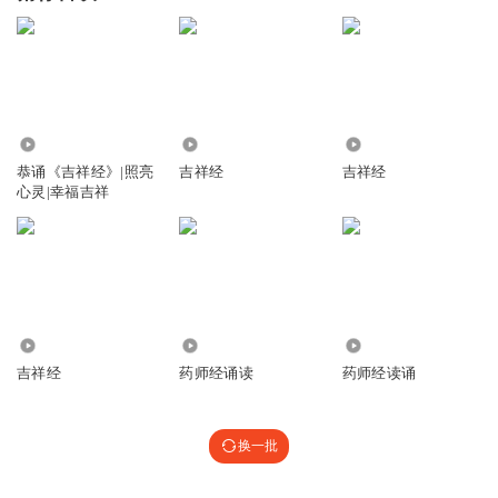
9131
201
1.28万
恭诵《吉祥经》|照亮
吉祥经
吉祥经
心灵|幸福吉祥
1162
5.08万
16.78万
吉祥经
药师经诵读
药师经读诵
换一批