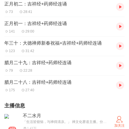
正月初二：吉祥经+药师经连诵
73
28:41
正月初一：吉祥经+药师经连诵
141
29:00
年三十：大德禅师新春祝福+吉祥经+药师经连诵
123
31:42
腊月二十九：吉祥经+药师经连诵
79
22:28
腊月二十八：吉祥经+药师经连诵
175
27:40
主播信息
不二水月
「生活皆烦恼，与禅得清凉。」 禅文化赛道主播。分享禅悦法喜。标注【完结】的原声专辑是完整齐全的，没有标【完结】的原声专辑不过审。被下架的专辑会在空专辑内统一音频回复。感恩聆听。由于主播忙于当下，更新专辑存在AI音视频，望谅解。直播间录制的内容均为主播第一遍在读书籍，存在卡顿或者生词查询等现象，为此影响听感深感抱歉，会在未来剪辑整理为附带文字版的视频发布。（主播非一人，是正信正见的菩萨戒子。会更一些五明类专辑，深入佛法学修者可忽略。）（需要哪些音视频可以私信主播获取，一般都会发）
加关注
1.43万