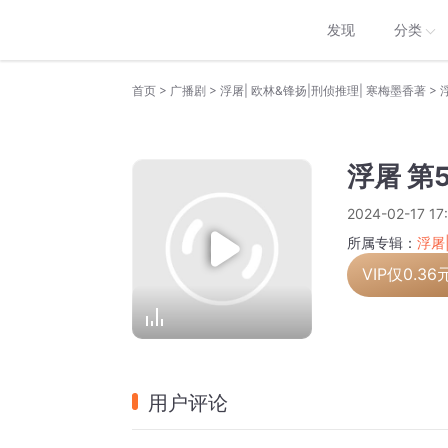
发现
分类
>
>
>
首页
广播剧
浮屠| 欧林&锋扬|刑侦推理| 寒梅墨香著
浮屠 第
2024-02-17 17
所属专辑：
浮屠
VIP仅
0.36
用户评论