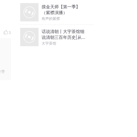
摸金天师【第一季】
（紫襟演播）
有声的紫襟
话说清朝丨大宇茶馆细
3
说清朝三百年历史|从努
尔哈赤到末代皇帝溥仪|
大宇茶馆
康熙雍正乾隆
赞