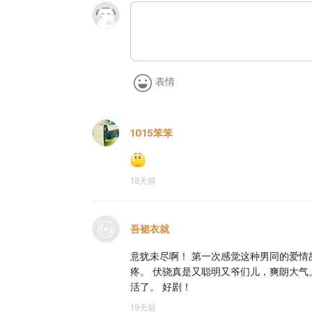
表情
1015笨笨
18天前
吾裙衣就
意犹未尽啊！ 第一次感觉这种男同的爱情
疼。 伏骁真是又聪明又爷们儿，爽朗大气
活了。 好剧！
19天前