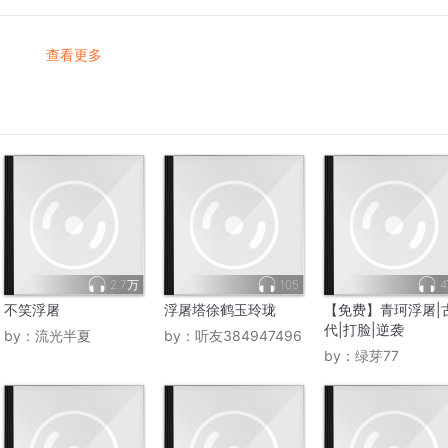
查看更多
2.7万
105
不笑浮屠
浮屠塔徐鹤玉玲珑
【免费】青珂浮屠|
代|打脸|逆袭
by：
流光半夏
by：
听友384947496
by：
绿芽77