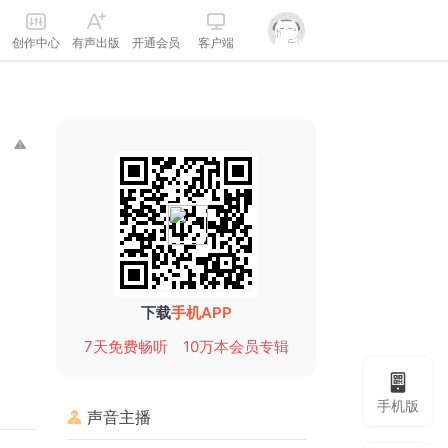
创作中心
有声出版
开通会员
客户端
下载
手机APP
7天免费畅听
10万本会员专辑
手机版
声音主播