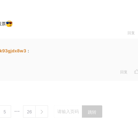
投票
回复
4k93gjdx8w3
：
回复
5
26
跳转