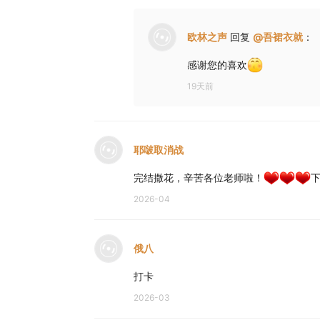
欧林之声
回复
@
吾裙衣就
：
感谢您的喜欢
19天前
耶啵取消战
完结撒花，辛苦各位老师啦！
2026-04
俄八
打卡
2026-03