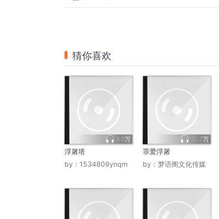
猜你喜欢
8.9万
32.7万
浮屠塔
罪爱浮屠
by：
1534809ynqm
by：
梦语阁文化传媒