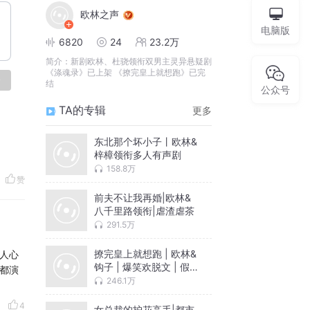
欧林之声
电脑版
6820
24
23.2万
简介：
新剧欧林、杜骁领衔双男主灵异悬疑剧
《涤魂录》已上架 《撩完皇上就想跑》已完
论
结
公众号
TA的专辑
更多
东北那个坏小子丨欧林&
梓樟领衔多人有声剧
158.8万
赞
前夫不让我再婚|欧林&
八千里路领衔|虐渣虐茶
291.5万
撩完皇上就想跑 | 欧林&
人心
钩子 | 爆笑欢脱文 | 假
都演
太监皇宫的N次出逃
246.1万
4
女总裁的护花高手|都市