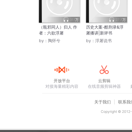
31.1万
27.7万
（瓶邪同人）归人 作
历史大案-酷刑录&浮
者：六欲浮屠
屠播讲|新评书
by：
陶怀兮
by：
浮屠说书
开放平台
云剪辑
对接海量精彩内容
在线音频剪辑神器
关于我们
联系我
Copyright © 2012-