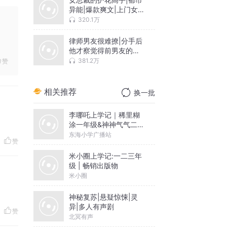
异能|爆款爽文|上门女
婿|多人有声剧
320.1万
律师男友很难撩|分手后
他才察觉得前男友的好|
精品多人有声
381.2万
赞
相关推荐
换一批
李哪吒上学记｜稀里糊
涂一年级&神神气气二年
级
东海小学广播站
赞
米小圈上学记:一二三年
级 | 畅销出版物
米小圈
神秘复苏|悬疑惊悚|灵
异|多人有声剧
赞
北冥有声