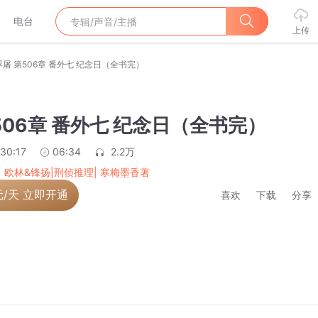
电台
上传
浮屠 第506章 番外七 纪念日（全书完）
506章 番外七 纪念日（全书完）
:30:17
06:34
2.2万
| 欧林&锋扬|刑侦推理| 寒梅墨香著
元/天 立即开通
喜欢
下载
分享