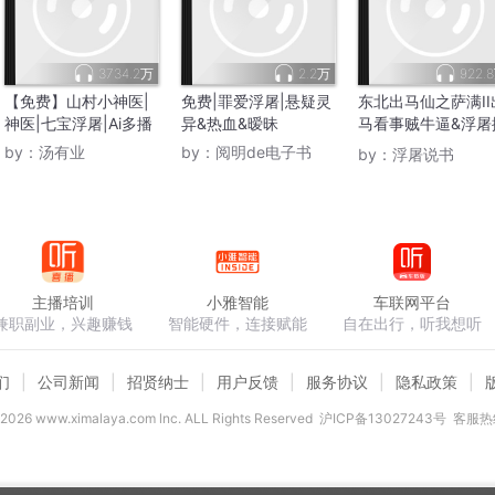
3734.2万
2.2万
922.
【免费】山村小神医|
免费|罪爱浮屠|悬疑灵
东北出马仙之萨满II
神医|七宝浮屠|Ai多播
异&热血&暧昧
马看事贼牛逼&浮屠
讲
by：
汤有业
by：
阅明de电子书
by：
浮屠说书
主播培训
小雅智能
车联网平台
兼职副业，兴趣赚钱
智能硬件，连接赋能
自在出行，听我想听
们
公司新闻
招贤纳士
用户反馈
服务协议
隐私政策
2026
www.ximalaya.com lnc. ALL Rights Reserved
沪ICP备13027243号
客服热线