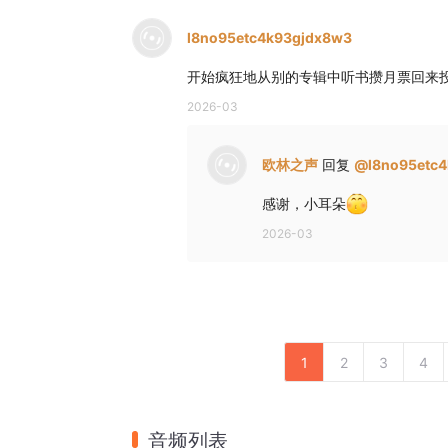
l8no95etc4k93gjdx8w3
开始疯狂地从别的专辑中听书攒月票回来
2026-03
欧林之声
回复
@
l8no95etc
感谢，小耳朵
2026-03
1
2
3
4
音频列表