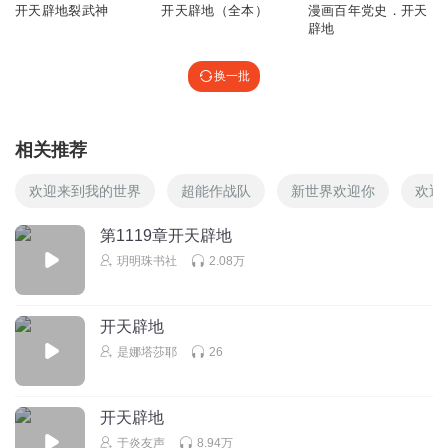
开天辟地裂武神
开天辟地（全本）
漫画百年党史．开天
辟地
换一批
相关推荐
欢迎来到我的世界
超能作战队
新世界欢迎你
欢迎
第1119章开天辟地
玥明珠书社
2.08万
开天辟地
是娜塔莎耶
26
开天辟地
于炎友声
8.94万