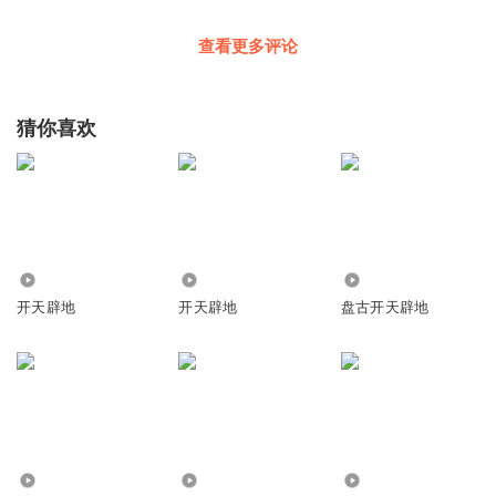
查看更多评论
猜你喜欢
2699
850
8.46万
开天辟地
开天辟地
盘古开天辟地
4311
41.12万
1821