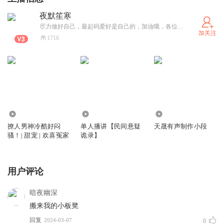
夜默笙寒
尽力做好自己，最起码爱好是自己的，加油哦，各位有梦者！！
加关注
1716
551
0
573
撩人男神冷酷好闷
单人播讲【民间悬疑
天晟有声制作小段
骚！| 甜宠 | 欢喜冤家
诡录】
用户评论
暗夜幽深
搬来我的小板凳
回复
2024-03-07
0