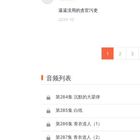
逼逼没用的贪官污吏
2024-10
1
2
3
音频列表
第284集 沉默的大梁律
第285集 白纸
第286集 青衣道人（1）
第287集 青衣道人（2）