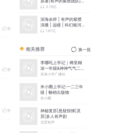
原著|有声的紫襟团队|热
血爽文|升级|多人有声剧
3.76亿
深海余烬 | 有声的紫襟
演播 | 远瞳 | 科幻银河
赞
奖 | 多人有声剧
1.87亿
相关推荐
换一批
李哪吒上学记｜稀里糊
涂一年级&神神气气二年
赞
级
东海小学广播站
米小圈上学记:一二三年
级 | 畅销出版物
米小圈
神秘复苏|悬疑惊悚|灵
赞
异|多人有声剧
北冥有声