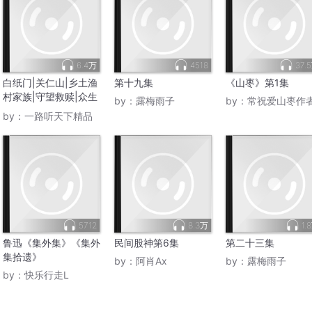
6.4万
4518
37.
白纸门|关仁山|乡土渔
第十九集
《山枣》第1集
村家族|守望救赎|众生
by：
露梅雨子
by：
常祝爱山枣作
相秘史
by：
一路听天下精品
5712
8.3万
1.
鲁迅《集外集》《集外
民间股神第6集
第二十三集
集拾遗》
by：
阿肖Ax
by：
露梅雨子
by：
快乐行走L