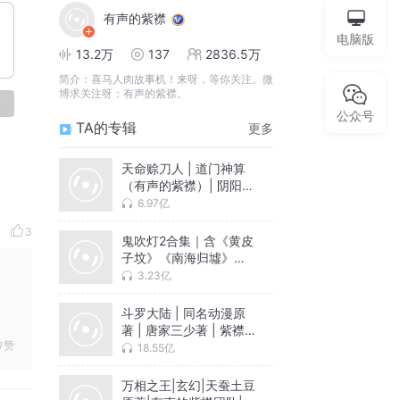
有声的紫襟
电脑版
13.2万
137
2836.5万
简介：
喜马人肉故事机！来呀，等你关注。微
博求关注呀：有声的紫襟。
论
公众号
TA的专辑
更多
天命赊刀人 | 道门神算
（有声的紫襟）| 阴阳屠
刀
6.97亿
3
鬼吹灯2合集｜含《黄皮
子坟》《南海归墟》
《怒晴湘西》《巫峡棺
3.23亿
山》｜天下霸唱著丨有
声的紫襟领衔多人有声
斗罗大陆 | 同名动漫原
剧
著 | 唐家三少著 | 紫襟
赞
领衔 | 黄金神树 | 多人
18.55亿
有声剧
万相之王|玄幻|天蚕土豆