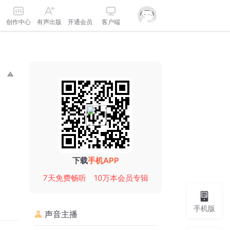
创作中心
有声出版
开通会员
客户端
下载
手机APP
7天免费畅听
10万本会员专辑
手机版
声音主播