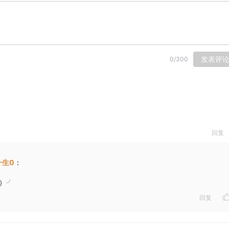
发表评
0
/
300
回复
一生0
：
°）╯
回复