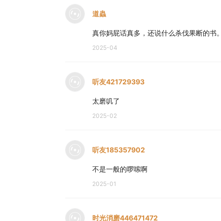
道蟲
真你妈屁话真多，还说什么杀伐果断的书
2025-04
听友421729393
太磨叽了
2025-02
听友185357902
不是一般的啰嗦啊
2025-01
时光消磨446471472