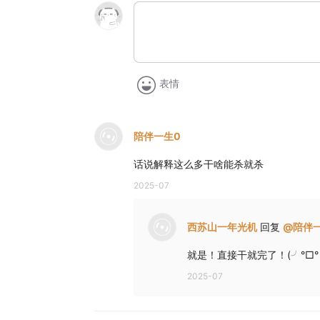
表情
陪伴一生0
话说解释这么多干啥能杀就杀
2025-07
西苏山一年光机
回复
@
陪伴
就是！直接干就完了！(╯°□
2025-07