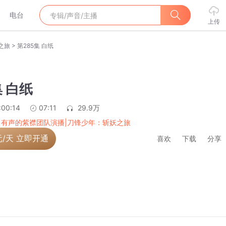
电台
上传
>
之旅
第285集 白纸
集 白纸
:00:14
07:11
29.9万
|有声的紫襟团队演播|刀锋少年：斩妖之旅
元/天 立即开通
喜欢
下载
分享