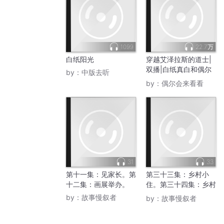
1099
22.7万
白纸阳光
穿越艾泽拉斯的道士|
双播|白纸真白和偶尔
by：
中版去听
会来看看
by：
偶尔会来看看
31
33
第十一集：见家长。第
第三十三集：乡村小
十二集：画展举办。
住。第三十四集：乡村
归心。
by：
故事慢叙者
by：
故事慢叙者