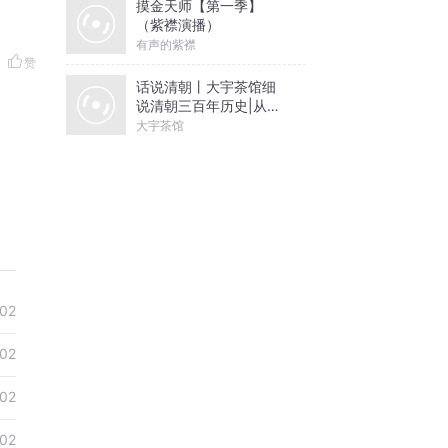
摸金天师【第一季】
（紫襟演播）
有声的紫襟
赞
话说清朝丨大宇茶馆细
说清朝三百年历史|从努
尔哈赤到末代皇帝溥仪|
大宇茶馆
康熙雍正乾隆
02
02
02
02