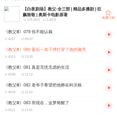
【白夜剧场】教父·全三部 | 精品多播剧 | 狂
飙致敬 | 奥斯卡电影原著
免费订阅
275.59万
1.94万
《教父Ⅲ》079 你不能认栽
4167
09:47
《教父Ⅲ》080 最后一发子弹打穿了他的脑壳
4313
13:35
《教父Ⅲ》081 真是无忧无虑的生活
4208
11:13
《教父Ⅲ》082 老爷子希望把他葬在科沃格
4078
11:43
《教父Ⅲ》083 而现在，这梦将醒了
4121
11:02