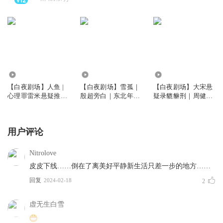
3316.95万
139.98万
317.93万
【白夜剧场】人鱼 |
【白夜剧场】雪孤｜
【白夜剧场】大宋悬
心理罪雷米悬疑推理
殷超旁白｜东北年代
疑录貔貅刑｜周健旁
新作｜影视原著｜社
群像悬疑｜社会派推
白、宝木中阳领衔｜
会派
理悬疑｜豆瓣阅读长
北宋历史悬疑｜权谋
篇拉力赛重磅推荐｜
博弈｜《清明上河图
用户评论
温暖的桥同款｜25年
密码》《宋慈洗冤笔
悬案｜东北工业黑土
记》｜悬疑探案｜历
下的罪恶与救赎
史｜反转
Nitrolove
皮皮下线……倒在了离美好平静新生活只差一步的地方……
回复
2024-02-18
2
虚无生白雪