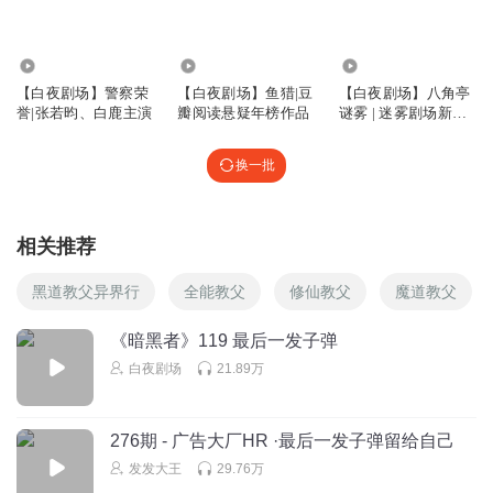
吴文正_nathan
552.20万
374.18万
915.05万
教父3部里面特别是后两部，看似主角不是教父，却通过主角
【白夜剧场】警察荣
【白夜剧场】鱼猎|豆
【白夜剧场】八角亭
来体现了教父的老辣。不管是图里遇到的乡巴佬教父，还是
誉|张若昀、白鹿主演
瓣阅读悬疑年榜作品
谜雾 | 迷雾剧场新剧
克罗斯的外公。都是老辣的家伙。
同名有声剧
回复
2024-02-19
0
换一批
相关推荐
黑道教父异界行
全能教父
修仙教父
魔道教父
《暗黑者》119 最后一发子弹
白夜剧场
21.89万
276期 - 广告大厂HR ·最后一发子弹留给自己
发发大王
29.76万