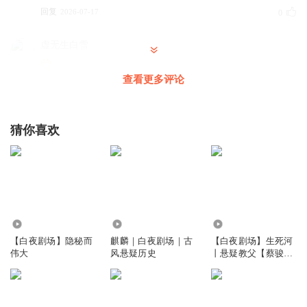
回复
2026-07-17
0
虚无生白雪
查看更多评论
回复
2026-03-29
0
虚无生白雪
猜你喜欢
回复
2025-05-27
0
悟空討厭緊箍咒
好听
3225.14万
1.32万
754.82万
回复
2024-02-19
0
【白夜剧场】隐秘而
麒麟｜白夜剧场｜古
【白夜剧场】生死河
伟大
风悬疑历史
丨悬疑教父【蔡骏】
巅峰力作
风起萍末2029
皮皮已预先预判到威胁。
回复
2024-02-18
0