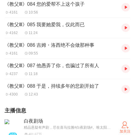
《教父Ⅲ》084 您的爱帮不上这个孩子
4161
10:56
《教父Ⅲ》085 我要她爱我，仅此而已
4162
11:24
《教父Ⅲ》086 吉姆・洛西绝不会做那种事
4161
09:55
《教父Ⅲ》087 他愚弄了你，也骗过了所有人
4237
11:18
《教父Ⅲ》088 于是，持续多年的悲剧开始了
4300
12:43
主播信息
白夜剧场
精品悬疑有声剧，尽在喜马拉雅#白夜剧场#。唯太阳和人心不可直视，在白昼与黑夜的交替间，上演着善与恶的对决。细思恐极的完美布局，层层反转的烧脑剧情。顶级悬疑IP 、王牌制作阵容，白夜剧场，自见分明。
加关注
401.67万