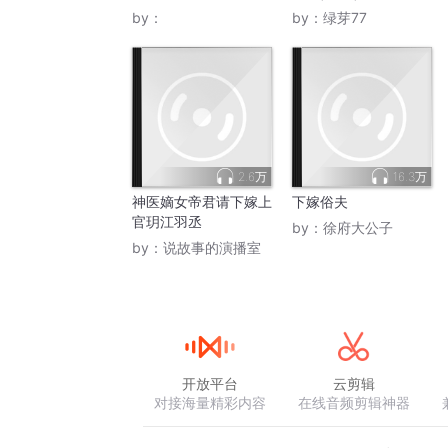
by：
by：
绿芽77
2.6万
16.3万
神医嫡女帝君请下嫁上
下嫁俗夫
官玥江羽丞
by：
徐府大公子
by：
说故事的演播室
开放平台
云剪辑
对接海量精彩内容
在线音频剪辑神器