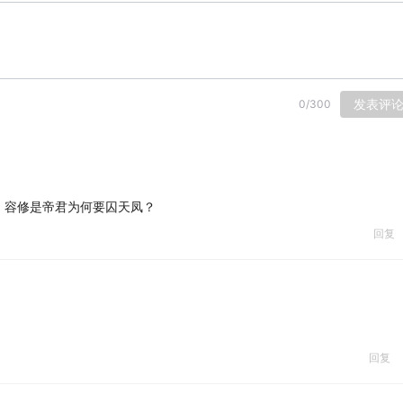
发表评
0
/
300
，容修是帝君为何要囚天凤？
回复
回复