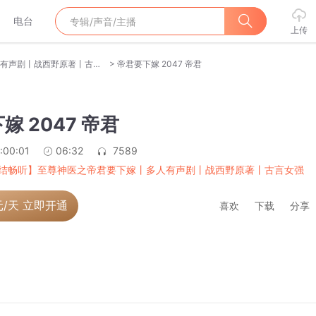
电台
上传
>
【完结畅听】至尊神医之帝君要下嫁丨多人有声剧丨战西野原著丨古言女强甜爽文
帝君要下嫁 2047 帝君
嫁 2047 帝君
:00:01
06:32
7589
结畅听】至尊神医之帝君要下嫁丨多人有声剧丨战西野原著丨古言女强
元/天 立即开通
喜欢
下载
分享