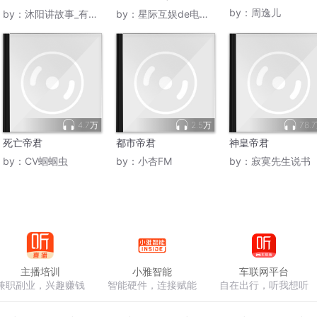
声剧丨战西野原著丨古
叶澜依&慕容珏
by：
周逸儿
by：
沐阳讲故事_有声之年
by：
星际互娱de电子书
言女强甜爽文
4.7万
2.5万
78.
死亡帝君
都市帝君
神皇帝君
by：
CV蝈蝈虫
by：
小杏FM
by：
寂寞先生说书
主播培训
小雅智能
车联网平台
兼职副业，兴趣赚钱
智能硬件，连接赋能
自在出行，听我想听