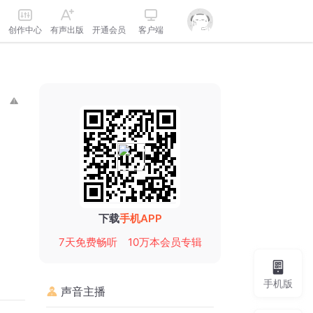
创作中心
有声出版
开通会员
客户端
下载
手机APP
7天免费畅听
10万本会员专辑
手机版
声音主播