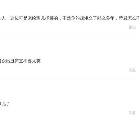
的人，这位可是来给玥儿撑腰的，不然你的规矩立了那么多年，帝君怎么
回复
当众出丑简直不要太爽
回复
事儿了
回复