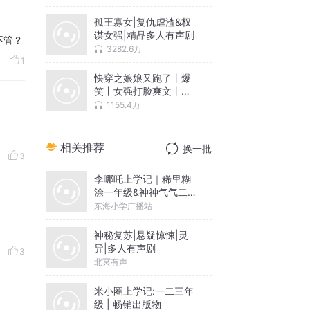
孤王寡女|复仇虐渣&权
谋女强|精品多人有声剧
不管？
3282.6万
1
快穿之娘娘又跑了丨爆
笑丨女强打脸爽文丨黑
化丨穿越小说丨多人有
1155.4万
声剧
相关推荐
换一批
3
李哪吒上学记｜稀里糊
涂一年级&神神气气二年
级
东海小学广播站
神秘复苏|悬疑惊悚|灵
异|多人有声剧
3
北冥有声
米小圈上学记:一二三年
级 | 畅销出版物