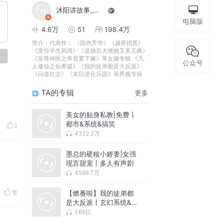
沐阳讲故事_有声之年
电脑版
4.6万
51
198.4万
简介：
代表作： 《国色芳华》《越界招惹》
《宠你半生风情》《退婚后大佬她又美又飒》
论
《至尊神医之帝君要下嫁》等女频专辑 《凡
公众号
人修仙之仙界篇》《我的徒弟都是大反派》
《问道红尘》《末日进化乐园》等男频专辑
TA的专辑
更多
美女的贴身私教|免费丨
都市&系统&搞笑
2
4322.2万
墨总的硬核小娇妻|女强
现言甜宠丨多人有声剧
4599.7万
【燃番啦】我的徒弟都
赞
是大反派丨玄幻系统&无
敌轻松丨有声剧
1.65亿