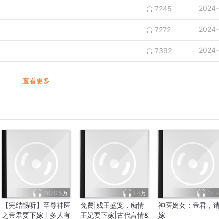
2024-
7245
2024-
7272
2024-
7392
查看更多
4670.5万
1.4万
19.
【完结畅听】至尊神医
免费|残王盛宠，痴情
神医嫡女：帝君，
之帝君要下嫁丨多人有
王妃要下嫁|古代言情&
嫁