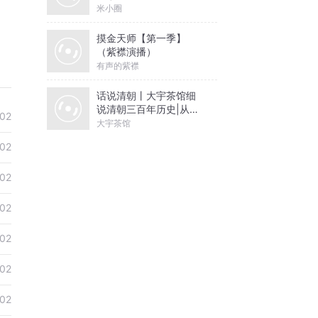
米小圈
摸金天师【第一季】
（紫襟演播）
有声的紫襟
话说清朝丨大宇茶馆细
说清朝三百年历史|从努
02
尔哈赤到末代皇帝溥仪|
大宇茶馆
康熙雍正乾隆
02
02
02
02
02
02