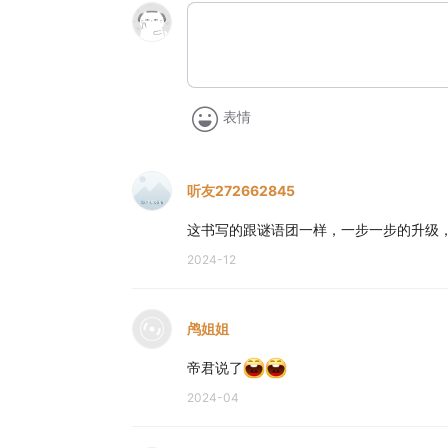
表情
听友272662845
这书写的跟谜语团一样，一步一步的升级
2024-12
鸬姐姐
帝君说了
2024-04