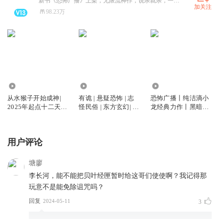
新书《恐怖广播》上架，无限流神作，说杀就杀，一点不墨迹。快进群都是福利！ximalayajingdajin
加关注
98.23万
7083.53万
65.47万
1576.01万
从水猴子开始成神|
有诡 | 悬疑恐怖 | 志
恐怖广播丨纯洁滴小
2025年起点十二天王
怪民俗 | 东方玄幻| 多
龙经典力作丨黑暗无
神作 | 轻松随身流 |
人有声剧
限流丨白玉京团队精
多人有声剧
品多人有声剧
用户评论
塘廖
李长河，能不能把贝叶经匣暂时给这哥们使使啊？我记得那
玩意不是能免除诅咒吗？
回复
2024-05-11
3