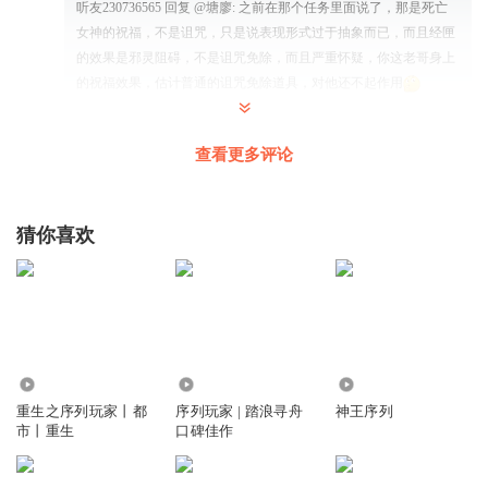
听友230736565
回复 @
塘廖
:
之前在那个任务里面说了，那是死亡
女神的祝福，不是诅咒，只是说表现形式过于抽象而已，而且经匣
的效果是邪灵阻碍，不是诅咒免除，而且严重怀疑，你这老哥身上
的祝福效果，估计普通的诅咒免除道具，对他还不起作用
漫游的DD
查看更多评论
不是啊大哥怎么还有scp
回复
2024-10-21
3
猜你喜欢
u578134a8kjeqg7xz33b
记录小花生 scp173
回复
2024-07-28
3
我已经怒不可遏了
2.86万
5440
3.68万
搬来我的小板凳https://xima.tv/1_wJh53O?_sonic=0
重生之序列玩家丨都
序列玩家 | 踏浪寻舟
神王序列
市丨重生
口碑佳作
回复
2024-02-19
3
听友441938894