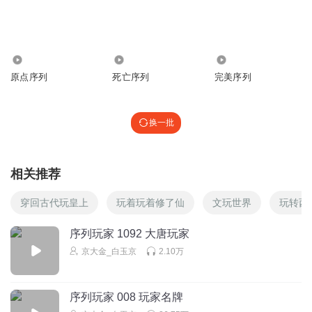
思考 让大铁杵 去对面啊
回复
2024-09-26
2
1600
7.67万
6.08万
攸学妈妈
原点序列
死亡序列
完美序列
大铁杵的运气可以和斩妹苏比一比
回复
2024-08-22
1
换一批
u578134a8kjeqg7xz33b
记录scp738
相关推荐
回复
2024-07-28
0
穿回古代玩皇上
玩着玩着修了仙
文玩世界
玩转西
流浪者派对
回复 @
u578134a8kjeqg7xz33b
:
6
序列玩家 1092 大唐玩家
京大金_白玉京
2.10万
漫游的DD
非礼勿视
回复
2024-10-21
1
序列玩家 008 玩家名牌