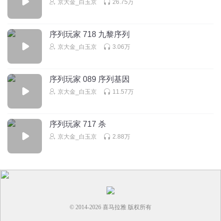
京大金_白玉京
26.75万
剩下的两条鱼
感觉有些技能和灵境行者很像啊
序列玩家 718 九黎序列
回复
2024-10-04
1
京大金_白玉京
3.06万
HASTUR哈斯塔
搞个 不灭蜥 的基因序列
序列玩家 089 序列基因
回复
2024-09-21
0
京大金_白玉京
11.57万
序列玩家 717 杀
京大金_白玉京
2.88万
© 2014-
2026
喜马拉雅 版权所有