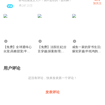
喜马拉雅宠文大户！我不是吹的！甜到齁！
加关注
247.21万
26.64万
37.68万
5904.52万
【免费】全球通缉心
【免费】法医狂妃|古
咸鱼一家的穿书生活|
尖宠|高糖甜宠|半纸
言穿越|探案推理|萌
爆笑穿越|半纸鸿鹊多
鸿鹊有声剧
宝甜宠|半纸鸿鹊|免
人有声剧|VIP免费|无
费多人有声剧
CP
用户评论
还没有评论，快来发表第一个评论！
发表评论