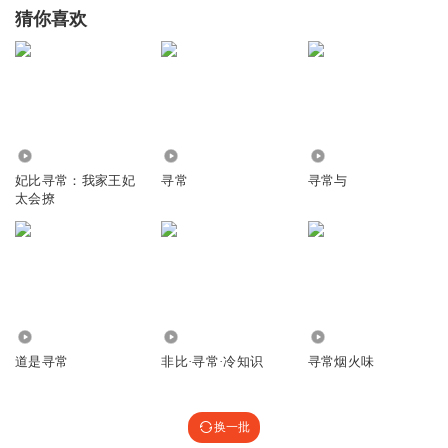
猜你喜欢
6.00万
2566
3.27万
妃比寻常：我家王妃
寻常
寻常与
太会撩
1.54万
1333
2769
道是寻常
非比·寻常·冷知识
寻常烟火味
换一批