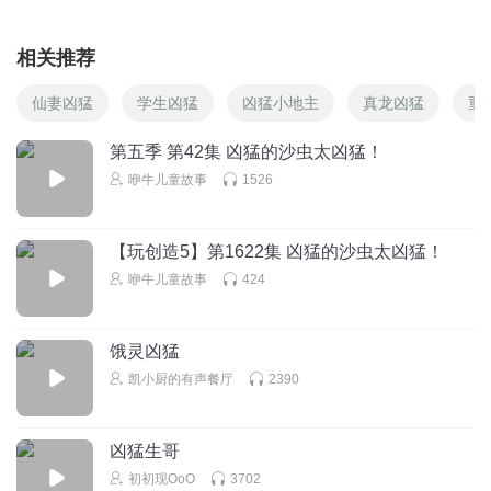
相关推荐
仙妻凶猛
学生凶猛
凶猛小地主
真龙凶猛
重
第五季 第42集 凶猛的沙虫太凶猛！
咿牛儿童故事
1526
【玩创造5】第1622集 凶猛的沙虫太凶猛！
咿牛儿童故事
424
饿灵凶猛
凯小厨的有声餐厅
2390
凶猛生哥
初初现OoO
3702