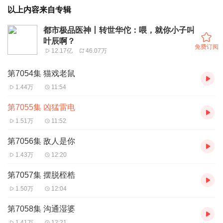
以上内容来自专辑
都市极品医神丨转世华佗：喂，就你小子叫
叶辰啊？
免费订阅
12.17亿
46.07万
第7054集 猫戏老鼠
1.44万
11:54
第7055集 凶猛雷电
1.51万
11:52
第7056集 敌人是你
1.43万
12:20
第7057集 摆脱桎梏
1.50万
12:04
第7058集 沟通湿婆
1.41万
12:21