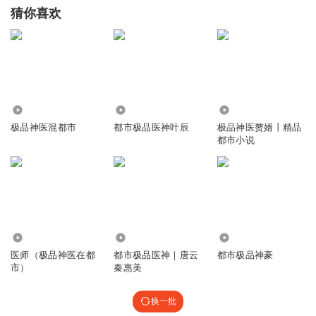
猜你喜欢
209.76万
761
1.98万
极品神医混都市
都市极品医神叶辰
极品神医赘婿丨精品
都市小说
5.53万
64.70万
11.08万
医师（极品神医在都
都市极品医神｜唐云
都市极品神豪
市）
秦惠美
换一批