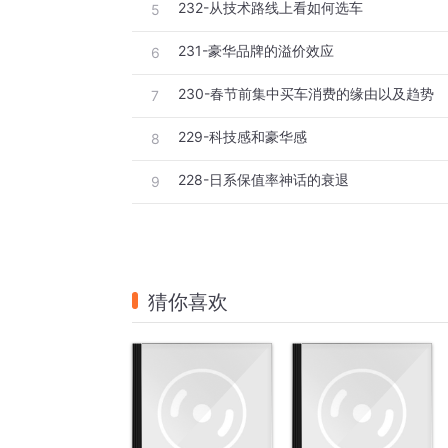
232-从技术路线上看如何选车
5
231-豪华品牌的溢价效应
6
230-春节前集中买车消费的缘由以及趋势
7
229-科技感和豪华感
8
228-日系保值率神话的衰退
9
猜你喜欢