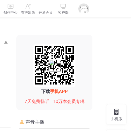
创作中心
有声出版
开通会员
客户端
下载
手机APP
7天免费畅听
10万本会员专辑
手机版
声音主播