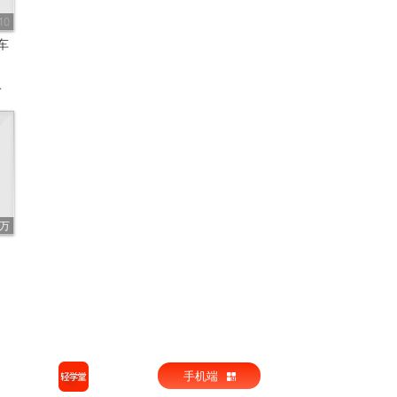
10
车
2万
手机端