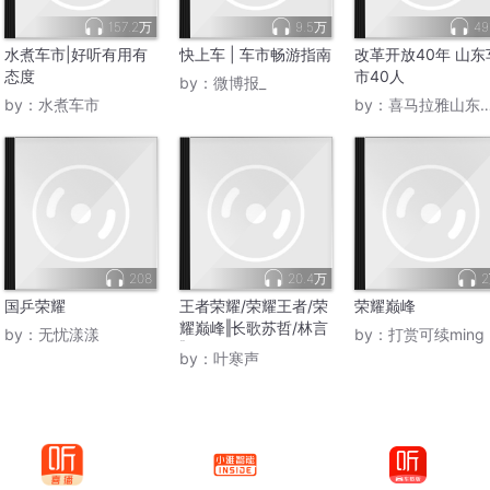
157.2万
9.5万
49
水煮车市|好听有用有
快上车 | 车市畅游指南
改革开放40年 山东
态度
市40人
by：
微博报_
by：
水煮车市
by：
喜马拉雅山东官方账号
208
20.4万
国乒荣耀
王者荣耀/荣耀王者/荣
荣耀巅峰
耀巅峰‖长歌苏哲/林言
by：
无忧漾漾
by：
打赏可续ming
‖免费
by：
叶寒声