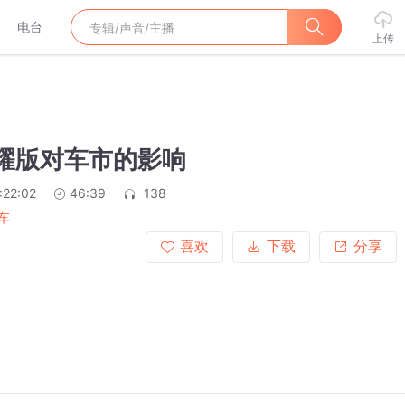
电台
上传
荣耀版对车市的影响
:22:02
46:39
138
车
喜欢
下载
分享