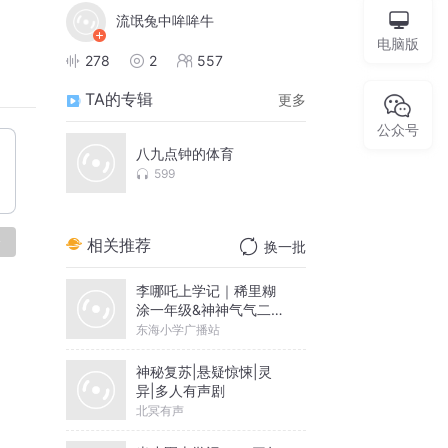
流氓兔中哞哞牛
电脑版
278
2
557
TA的专辑
更多
公众号
八九点钟的体育
599
论
相关推荐
换一批
李哪吒上学记｜稀里糊
涂一年级&神神气气二年
级
东海小学广播站
神秘复苏|悬疑惊悚|灵
异|多人有声剧
北冥有声