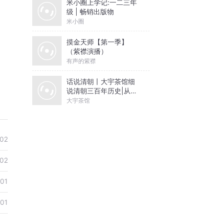
米小圈上学记:一二三年
级 | 畅销出版物
米小圈
摸金天师【第一季】
（紫襟演播）
有声的紫襟
话说清朝丨大宇茶馆细
说清朝三百年历史|从努
尔哈赤到末代皇帝溥仪|
大宇茶馆
康熙雍正乾隆
02
02
01
01