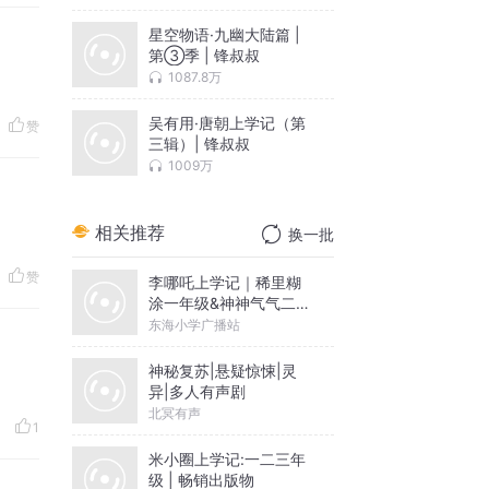
星空物语·九幽大陆篇 |
第③季 | 锋叔叔
1087.8万
吴有用·唐朝上学记（第
赞
三辑）| 锋叔叔
1009万
相关推荐
换一批
赞
李哪吒上学记｜稀里糊
涂一年级&神神气气二年
级
东海小学广播站
神秘复苏|悬疑惊悚|灵
异|多人有声剧
北冥有声
1
米小圈上学记:一二三年
级 | 畅销出版物