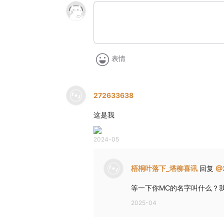
表情
272633638
这是我
2024-05
梧桐叶落下_塔柳喜讯
回复
@
等一下你MC的名字叫什么？
2025-04