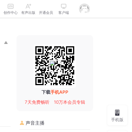
创作中心
有声出版
开通会员
客户端
下载
手机APP
7天免费畅听
10万本会员专辑
手机版
声音主播