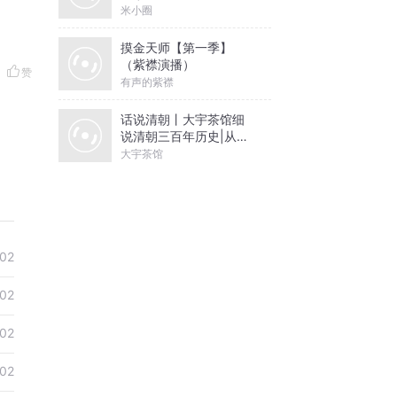
米小圈
摸金天师【第一季】
（紫襟演播）
赞
有声的紫襟
话说清朝丨大宇茶馆细
说清朝三百年历史|从努
尔哈赤到末代皇帝溥仪|
大宇茶馆
康熙雍正乾隆
02
02
02
02