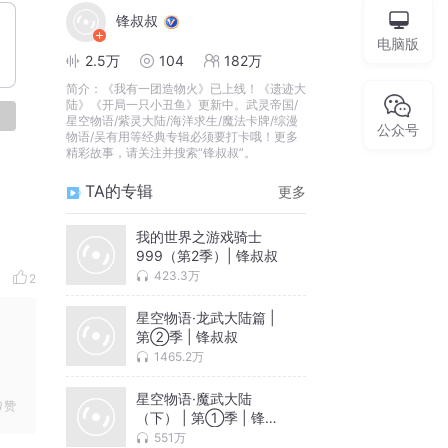
锋叔叔
电脑版
2.5万
104
182万
简介：
《我有一团造物火》已上线！《遗迹大
陆》《开局一只小丑鱼》更新中。武灵帝国/
论
星空物语/紫灵大陆/海洋求生/魔法卡牌/综漫
公众号
物语/吴有用等经典专辑必须要打卡哦！更多
精彩故事，请关注并搜索“锋叔叔”。
TA的专辑
更多
我的世界之游戏骑士
999（第2季）| 锋叔叔
423.3万
2
星空物语·龙武大陆篇 |
第②季 | 锋叔叔
1465.2万
星空物语·魔武大陆
赞
（下） | 第①季 | 锋叔
叔
551万