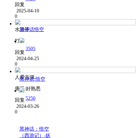
回复
2025-04-10
0
黑神话悟空
水游子
打卡
3505
回复
2024-04-25
0
人爱方源
黑神话:悟空
唐三:好熟悉
5250
回复
2024-03-26
0
黑神话：悟空
（西游记）-妖