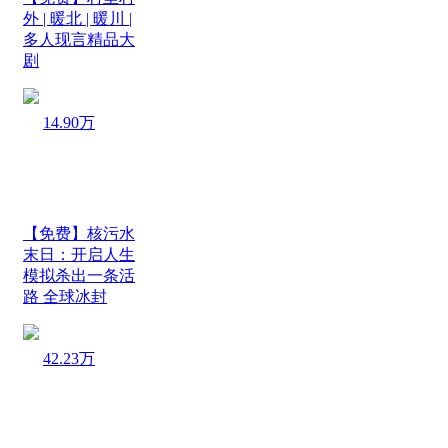
外 | 暖北 | 暖川 |
多人现言精品大
剧
14.90万
【免费】核污水
末日：开启人生
模拟杀出一条活
路 全球冰封
42.23万