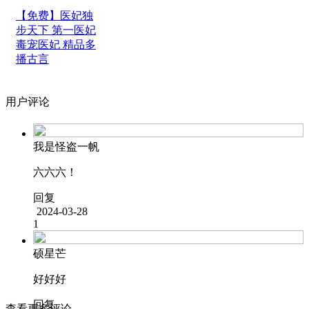
【免费】医妃独
步天下 第一医妃
毒宠医妃 精品多
播古言
用户评论
我是怪盗一帆
六六六！
回复
2024-03-28
1
硕星芒
好好好
回复
查看更多评论