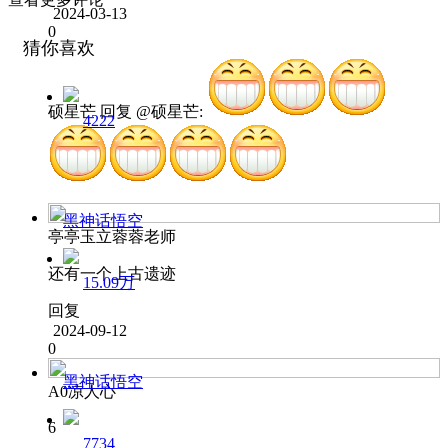
2024-03-13
0
猜你喜欢
硕星芒
回复 @
硕星芒
:
4222
黑神话悟空
亭亭玉立蓉蓉老师
还有一个上古遗迹
15.09万
回复
2024-09-12
0
黑神话悟空
A0凉人心
6
7734