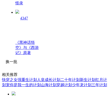
怪录
4347
《黑神话悟
空》与《西游
记》原著
换一批
相关推荐
快穿之女强重生计划
人皇成长计划
二十年计划
新生计划
红月计
划
宠你是我一生的计划
山海计划
穿越计划
少年龙计划
三年计划