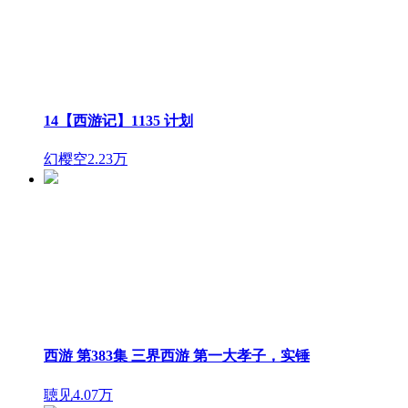
14【西游记】1135 计划
幻樱空
2.23万
西游 第383集 三界西游 第一大孝子，实锤
聴见
4.07万