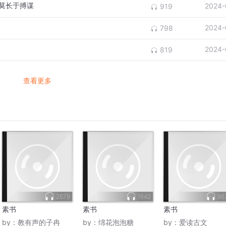
长莫长于搏谋
2024-
919
2024-
798
2024-
819
查看更多
2679
1642
96
素书
素书
素书
by：
教有声的子冉
by：
绵花泡泡糖
by：
爱读古文