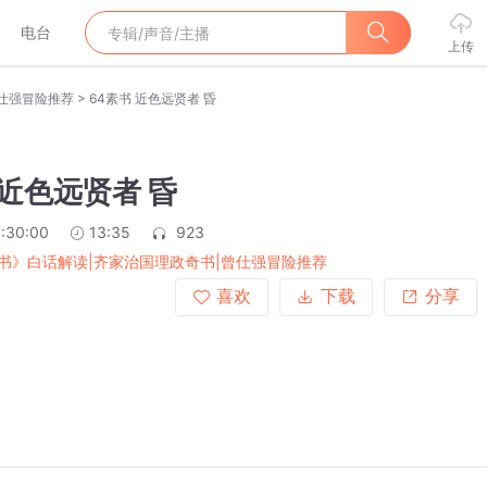
电台
上传
>
仕强冒险推荐
64素书 近色远贤者 昏
 近色远贤者 昏
:30:00
13:35
923
书》白话解读|齐家治国理政奇书|曾仕强冒险推荐
喜欢
下载
分享