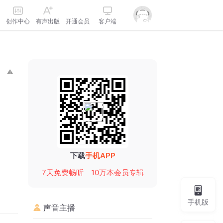
创作中心
有声出版
开通会员
客户端
下载
手机APP
7天免费畅听
10万本会员专辑
手机版
声音主播