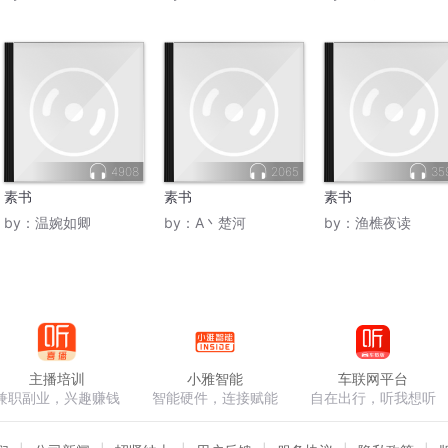
4908
2065
35
素书
素书
素书
by：
温婉如卿
by：
A丶楚河
by：
渔樵夜读
主播培训
小雅智能
车联网平台
兼职副业，兴趣赚钱
智能硬件，连接赋能
自在出行，听我想听