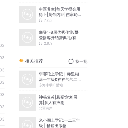
中医养生|每天学得会用
得上|黄帝内经|伤寒论|
人体
7.2万
攀登1-8周优秀作业/攀
登播客开结营典礼/有声
之夜
2.8万
03
03
相关推荐
换一批
03
李哪吒上学记｜稀里糊
涂一年级&神神气气二年
03
级
东海小学广播站
03
神秘复苏|悬疑惊悚|灵
异|多人有声剧
03
北冥有声
03
米小圈上学记:一二三年
级 | 畅销出版物