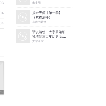
03
米小圈
摸金天师【第一季】
04
（紫襟演播）
有声的紫襟
04
话说清朝丨大宇茶馆细
说清朝三百年历史|从努
尔哈赤到末代皇帝溥仪|
大宇茶馆
康熙雍正乾隆
70