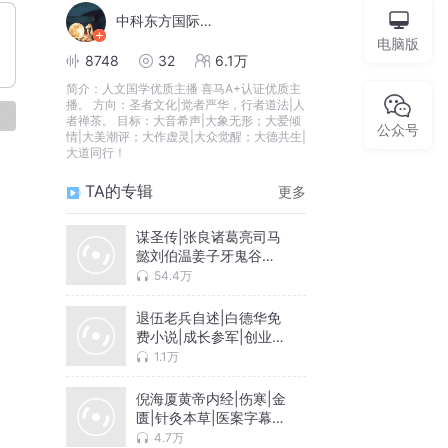
中科东方国际传媒
电脑版
8748
32
6.1万
简介：
人文国学优质主播 喜马A+认证优质主
播。 方向：圣者文化|觉者严华，行者道法|人
论
者禅茶。 目标：大音希声|大象无形；大爱倾
公众号
情|大美潮评；大作虚灵|大众觉醒；大德共生|
大道同行！
TA的专辑
更多
谋圣传|张良诸葛亮司马
懿刘伯温姜子牙鬼谷子
范蠡管仲东方朔
54.4万
退伍老兵自述|白德华免
费小说|成长参军|创业成
功
1.1万
倪海厦黄帝内经|伤寒|金
匮|针灸本草|医案字幕视
频
4.7万