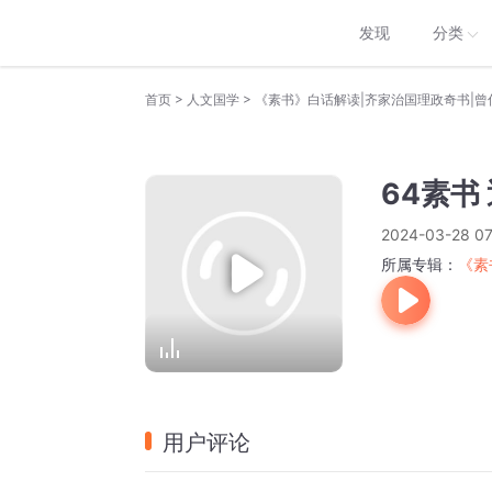
发现
分类
>
>
首页
人文国学
《素书》白话解读|齐家治国理政奇书|曾
64素书
2024-03-28 07
所属专辑：
《素
用户评论