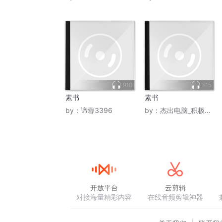
910
815
素书
素书
by：
谛蓉3396
by：
杰出电脑_积极的生活
开放平台
云剪辑
对接海量精彩内容
在线音频剪辑神器