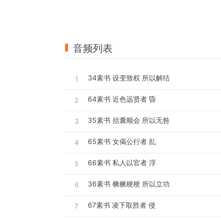
音频列表
34素书 设变致权 所以解结
1
64素书 近色远贤者 昏
2
35素书 括囊顺会 所以无咎
3
65素书 女偈公行者 乱
4
66素书 私人以官者 浮
5
36素书 橛橛梗梗 所以立功
6
67素书 凌下取胜者 侵
7