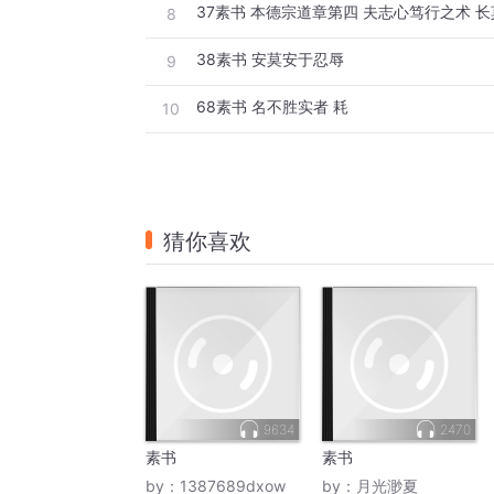
37素书 本德宗道章第四 夫志心笃行之术 
8
38素书 安莫安于忍辱
9
68素书 名不胜实者 耗
10
猜你喜欢
9634
2470
素书
素书
by：
1387689dxow
by：
月光渺夏