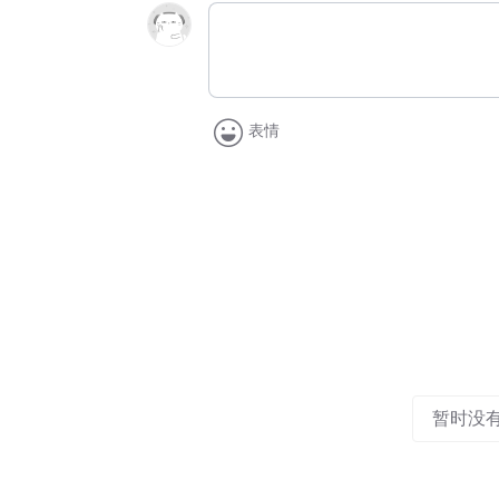
表情
暂时没