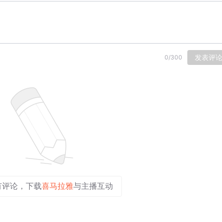
发表评
0
/
300
有评论，下载
喜马拉雅
与主播互动