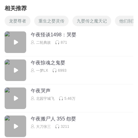
相关推荐
龙婴尊者
重生之婴灵传
九婴传之魔天记
他们别哭
午夜怪谈1498：哭婴
二轮典故
871
午夜惊魂之鬼婴
一梦LX
6993
午夜哭声
北园宇城飞
5.46万
午夜搬尸人 355 怨婴
大刀张三
3211