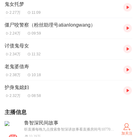
鬼女托梦
2.27万
11:09
僵尸咬警察（粉丝助理号atianlongwang）
2.24万
09:59
讨债鬼母女
2.34万
11:32
老鬼婆借寿
2.38万
10:18
护身鬼媳妇
2.32万
08:58
主播信息
鲁智深民间故事
听直播每晚九点搜索鲁智深讲故事看直播房间号10770658
加关注
33.29万