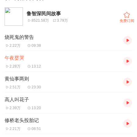
鲁智深民间故事
8521.58万
3.79万
免费订阅
烧死鬼的警告
2.22万
09:38
午夜婴哭
2.28万
13:12
黄仙事两则
2.51万
23:30
高人叫花子
2.39万
13:20
修桥老头投胎记
2.21万
08:51