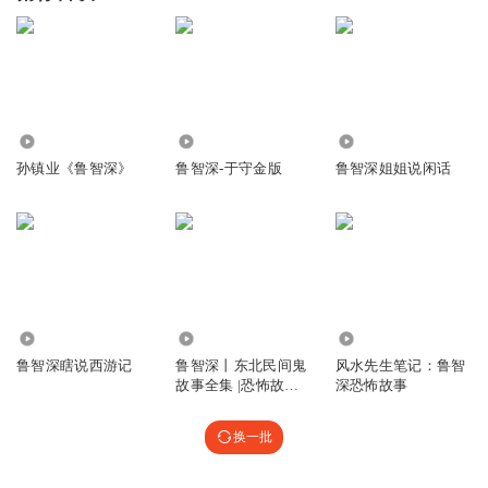
52.99万
1.27万
1646.11万
孙镇业《鲁智深》
鲁智深-于守金版
鲁智深姐姐说闲话
6.68万
3484.97万
111.51万
鲁智深瞎说西游记
鲁智深丨东北民间鬼
风水先生笔记：鲁智
故事全集 |恐怖故事|
深恐怖故事
未解之谜
换一批