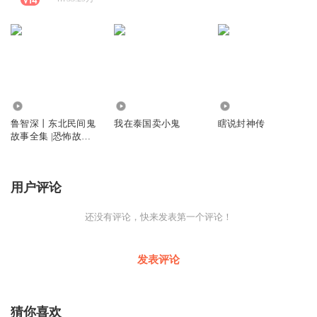
3484.97万
5.38万
13.23万
鲁智深丨东北民间鬼
我在泰国卖小鬼
瞎说封神传
故事全集 |恐怖故事|
未解之谜
用户评论
还没有评论，快来发表第一个评论！
发表评论
猜你喜欢