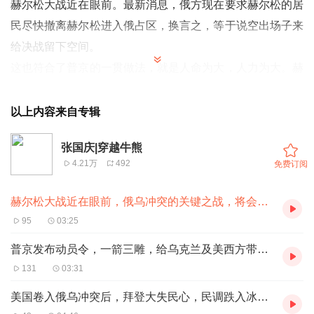
赫尔松大战近在眼前。最新消息，俄方现在要求赫尔松的居
民尽快撤离赫尔松进入俄占区，换言之，等于说空出场子来
给决战留下空间。
这也符合了普京的一贯做法，就是人命为大，人力为大。赫
尔松的人力资源是非常宝贵的，不能让他们刚刚加入俄罗斯
联邦就受损失。
以上内容来自专辑
清场行动正在进行，大战一触即发，决定这场大战胜负的其
张国庆|穿越牛熊
实不在战场上，而在战场外。
4.21万
492
免费订阅
第一，俄罗斯对乌克兰电力系统等基础设施的打击是否能够
进一步加强，并且造成巨大损毁？
赫尔松大战近在眼前，俄乌冲突的关键之战，将会如何发展？
如果说对乌克兰的电力系统的摧毁非常成功，并且越来越成
95
03:25
功的话，乌克兰不仅民生受影响，而且前线战士指挥系统都
普京发布动员令，一箭三雕，给乌克兰及美西方带来难题
会受影响，这种状态显然是有利于俄罗斯方面的。
131
03:31
第二，俄军能否进一步的打击乌克兰的外援？最近一段时
美国卷入俄乌冲突后，拜登大失民心，民调跌入冰点，源于三大因素
间，俄罗斯军队出现在白俄罗斯境内，并且准备向乌西挺