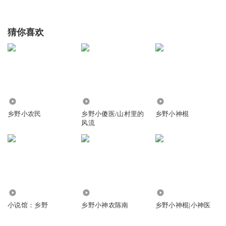
猜你喜欢
49.13万
3.20万
61.16万
乡野小农民
乡野小傻医/山村里的
乡野小神棍
风流
1.62万
330
501.86万
小说馆：乡野
乡野小神农陈南
乡野小神棍|小神医