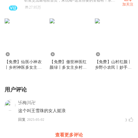
听友交流基地在首页，来玩呦~这里你要的全都有！承接各类多人有声剧制作。商务合作请私信~
加关注
27.95万
75.75万
5.96万
120.13万
【免费】仙医小神农
【免费】傲世神医红
【免费】山村红颜丨
丨乡村神医多女主爽
颜绿丨多女主乡村爽
乡野小农民丨妙手神
文丨我的美女姐姐们
文丨神医
医丨多女主爽文
用户评论
卐梅川卍
这个叫王雪珠的女人挺浪
回复
2025-05-02
3
查看更多评论