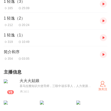
1 轻逸（3）
165
25:09
1 轻逸（2）
212
20:24
1 轻逸（1）
319
10:49
简介和序
354
03:05
主播信息
火火火姑娘
喜马拉雅知识大使导师，三联中读乐享人，人力资源从业者。倡导终身学习，利他共赢。
加关注
3411