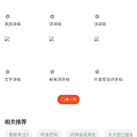
1825
6439
5074
美国讲稿
演讲稿
演讲稿
1.70万
688
8432
文学讲稿
彬彬演讲稿
叶嘉莹说诗讲稿
换一批
相关推荐
重新来过3
时速空间
武神速成系统
大大您已超速