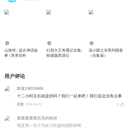
357.28万
2107.79万
1532.45万
山海经 | 远古神话故
幻想大王奇遇记全集|
汤小团之东周列国卷
事 | 异兽百科
校园版西游记
（合集版）
用户评论
听友290559608
十二小时左右就是的吗？我们一起来吧！我们这边没有点事
回复
2024-04-15
3
最最最最最忠实的粉丝
我是第一百个为妖刀应援的阴阳师呢