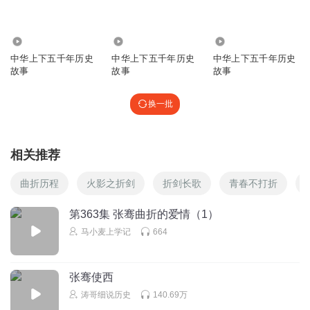
388
8.13万
2.52万
中华上下五千年历史
中华上下五千年历史
中华上下五千年历史
故事
故事
故事
换一批
相关推荐
曲折历程
火影之折剑
折剑长歌
青春不打折
第363集 张骞曲折的爱情（1）
马小麦上学记
664
张骞使西
涛哥细说历史
140.69万