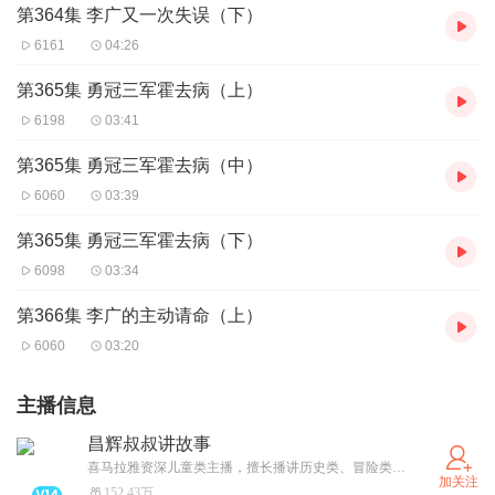
第364集 李广又一次失误（下）
6161
04:26
第365集 勇冠三军霍去病（上）
6198
03:41
第365集 勇冠三军霍去病（中）
6060
03:39
第365集 勇冠三军霍去病（下）
6098
03:34
第366集 李广的主动请命（上）
6060
03:20
主播信息
昌辉叔叔讲故事
喜马拉雅资深儿童类主播，擅长播讲历史类、冒险类、体育类儿童故事。欢迎相关故事创作者联系合作！
加关注
152.43万