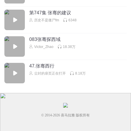
第747集 张骞的建议
历史不是僵尸fm
6348
083张骞探西域
Victor_Zhao
18.38万
47.张骞西行
尘封的扉页正在打开
8.18万
© 2014-
2026
喜马拉雅 版权所有