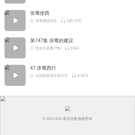
张骞使西
涛哥细说历史
140.70万
第747集 张骞的建议
历史不是僵尸fm
6354
47.张骞西行
尘封的扉页正在打开
8.19万
© 2014-
2026
喜马拉雅 版权所有