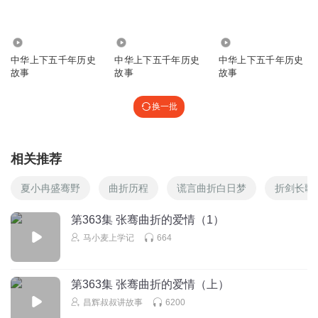
西游记
回复
2024-05-23
0
2.52万
444
8.13万
中华上下五千年历史
中华上下五千年历史
中华上下五千年历史
线条小狗一家
故事
故事
故事
棒
回复
2024-03-02
0
换一批
豁达的重金怪
好
相关推荐
回复
2024-03-02
0
夏小冉盛骞野
曲折历程
谎言曲折白日梦
折剑长歌
第363集 张骞曲折的爱情（1）
马小麦上学记
664
第363集 张骞曲折的爱情（上）
昌辉叔叔讲故事
6200