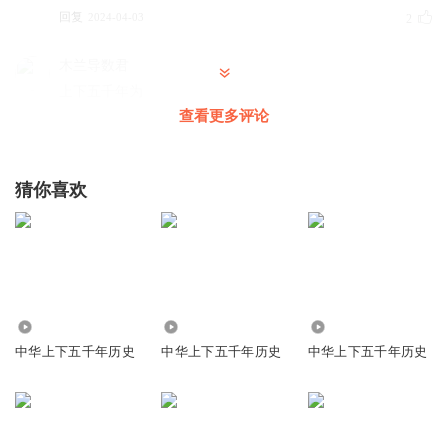
回复
2024-04-03
2
木兰导数君
上下五千年为
查看更多评论
回复
2025-05-23
0
佂服之隐士
回复 @
木兰导数君
:
上下五千年
猜你喜欢
听友417336984
西游记
回复
2025-05-13
0
1313
2.06万
7.24万
陈妍_67
中华上下五千年历史
中华上下五千年历史
中华上下五千年历史
？
回复
2024-03-28
0
1555417hasn