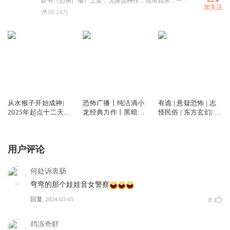
新书《恐怖广播》上架，无限流神作，说杀就杀，一点不墨迹。快进群都是福利！ximalayajingdajin
加关注
98.24万
7085.55万
1578.68万
65.48万
从水猴子开始成神|
恐怖广播丨纯洁滴小
有诡 | 悬疑恐怖 | 志
2025年起点十二天王
龙经典力作丨黑暗无
怪民俗 | 东方玄幻| 多
神作 | 轻松随身流 |
限流丨白玉京团队精
人有声剧
多人有声剧
品多人有声剧
用户评论
何处诉衷肠
弯弯的那个娃娃音女警察
回复
2024-03-05
8
鸡冻奇虾