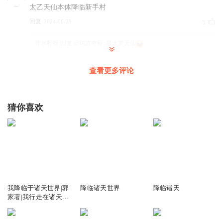
太乙天仙本体降临新手村
回复
2024-06-29
5
开水呀呀
回复 @
鸡冻奇虾
:
是大罗天仙
查看更多评论
梦里花落知多少_bic
刚又去B班回顾了一下视频 你有案件哦
回复
2024-05-01
4
猜你喜欢
书海听潮升
哈哈哈。笑死我了，抖音上刷到了那个嗲嗲的音
回复
2024-05-11
3
2046
6.55万
58.76万
配角灬
我降临于诸天世界|郭
降临诸天世界
降临诸天
先生你惨了啦，你有案件哦
家著|我行走在诸天世
回复
2024-07-08
3
界