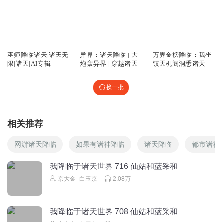
我背后的温柔
我看过这个梗，老好玩了。那娃娃音感觉像是在哄小孩子。
回复
2024-04-01
3
7.58万
2.66万
3.02万
巫师降临诸天|诸天无
异界：诸天降临 | 大
万界金榜降临：我坐
在听书叶先生
限|诸天|AI专辑
炮轰异界 | 穿越诸天
镇天机阁洞悉诸天
这鬼胆子太大了 炮钟馗庙撒野去了
回复
2024-03-16
3
换一批
釜水炎
这是战场老兵降临幼儿园？
相关推荐
回复
2024-07-03
2
网游诸天降临
如果有诸神降临
诸天降临
都市诸神
拳打赤金册
我降临于诸天世界 716 仙姑和蓝采和
满级号炸鱼塘
京大金_白玉京
2.08万
回复
2024-04-17
2
T石塔
我降临于诸天世界 708 仙姑和蓝采和
哈哈 娃娃音女警啊 那个短视频