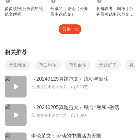
1334
1.86万
1621
多多读报|公务员申论
分享半月评论（公务
多省联考｜国考｜公
范文解析
员申论范文）
务员考试申论范文积
累
换一批
相关推荐
无影无题
范二狗传
范后血传
无题好了
男儿
（20240129真题范文）流动与新生
雅文讲申论大作文
1.13万
（20240205真题范文）融合=融和+融活
雅文讲申论大作文
1.09万
申论范文：流动的中国活力无限