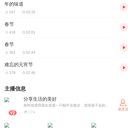
年的味道
247
03:35
春节
418
02:01
春节
381
02:44
难忘的元宵节
378
02:46
主播信息
分享生活的美好
有时候觉得我在牵着一只蜗牛在散步，觉得孩子走的很慢很慢 有时候又觉得是孩子牵着我在散步，觉得我走的很慢很慢，都跟不上孩子的脚步 孩子，你是花朵 ，是向日葵，是我的希望...... 我们一起学习，一起成长！一起与大家分享快乐，分享美好......
加关注
1374