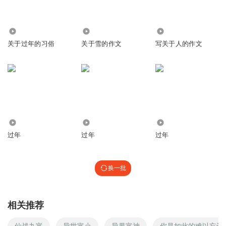
1108
1941
528
关于过年的习俗
关于雪的作文
写关于人的作文
4.19万
2539
5395
过年
过年
过年
换一批
相关推荐
仙战九宵
异世宵小
异界宵神
你是如此的难以忘记