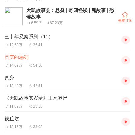
大凯故事会：悬疑 | 奇闻怪谈 | 鬼故事 | 恐
怖故事
免费订阅
6.59亿
67.23万
三十年悬案系列（15）
12.59万
35:41
真实的惩罚
14.62万
54:10
真身
13.48万
42:51
《大凯故事实案录》王水溶尸
11.89万
25:18
铁丘坟
13.15万
38:03