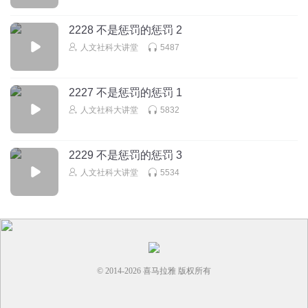
诗宇远方yu
2228 不是惩罚的惩罚 2
这孩子也太腹黑了，后妈都被他搞死了，消除一切即将成为
他后妈的女人，包括他的女老师
人文社科大讲堂
5487
回复
2024-03-07
17
2227 不是惩罚的惩罚 1
能饮一杯有
人文社科大讲堂
5832
什么，这就完了？警察都是废物，被个小孩玩弄于股掌之
间？～Bug太多，但起码阐述一个道理，不要去当后妈后爸，
做好了理所当然，稍有差池就千夫所指，想想邓婕，为了一
2229 不是惩罚的惩罚 3
个家暴吸毒的继子，一辈子没个自己的孩子，真是不值啊
人文社科大讲堂
5534
回复
2024-03-14
15
內麝
老师也见，自己家庭被破坏，有阴影。结果自己去当3
回复
2024-04-22
14
© 2014-
2026
喜马拉雅 版权所有