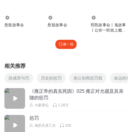
回复
2024-03-06
31
奢染
回复 @
IM仝MI
:
我就知道，刚开始听我就觉着不对劲了
2049
843
4.60万
悬疑故事会
悬疑故事会
熙凯故事会丨鬼故事
丨让你一听就上瘾的
杜少717
故事会丨
评论区都在发吃的，我也发一个
换一批
回复
2024-03-06
19
相关推荐
大凯说
回复 @
杜少717
:
这才是口味王吧
惩戒罪与罚
历史的惩罚
老公别再惩罚我
命运的惩
美式去冰不加糖
《雍正帝的真实死因》025 雍正对允禵及其亲
深夜黑胡椒意面
随的惩罚
大家讲坛
1.28万
回复
2024-03-06
20
惩罚
区块链布局者
回复 @
美式去冰不加糖
:
这么点？喂猫呢啊？
海韵天涯工夫
230