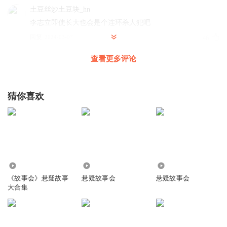
土豆丝炒土豆块_hn
李志立即使长大也会是个连环杀人犯吧
回复
2024-03-07
46
查看更多评论
我推喜马拉雅天下第一
回复 @
土豆丝炒土豆块_hn
:
肯定的！
爱听灵异奇闻的人
猜你喜欢
最可怕的孩子就是又坏又聪明还腹黑
回复
2024-03-07
39
听友279456114
这女的也不值得同情 自己去当小三
161.94万
593
1.83万
回复
2024-03-15
31
《故事会》悬疑故事
悬疑故事会
悬疑故事会
大合集
IM仝MI
“她连我的家的地下室颜色都说的出来，可是，我家没有地下
室”