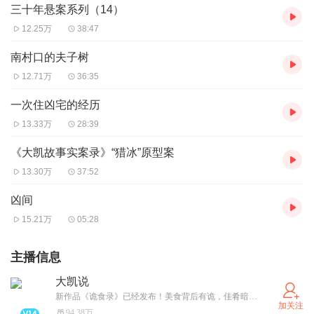
三十年悬案系列（14）
12.25万
38:47
南村口的夫子树
12.71万
36:35
一次住凶宅的经历
13.33万
28:39
《大凯故事实案录》“猎冰”原型案
13.30万
37:52
凶间
15.21万
05:28
主播信息
大凯说
新作品《诡食录》已经发布！美食背后有诡，佳肴暗藏杀机
加关注
94.38万