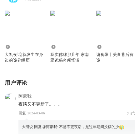
3000.39万
1185.03万
25.84万
大凯夜话|就发生在身
我卖佛牌那几年|东南
诡食录丨美食背后有
边的诡异经历
亚诡秘奇闻怪谈
诡
用户评论
阿豪我
夜谈又不更新了。。。
回复
2024-03-06
2
大凯说
回复 @
阿豪我
:
不是不更夜话，是过年期间投稿的少