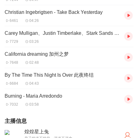
Christian Ingebrigtsen - Take Back Yesterday
6461
04:26
Carey Mulligan、Justin Timberlake、Stark Sands - Five Hundred Miles
7729
03:26
California dreaming 加州之梦
7648
02:48
By The Time This Night Is Over 此夜终结
6684
04:43
Burning - Maria Arredondo
7032
03:58
主播信息
煌煌星上兔