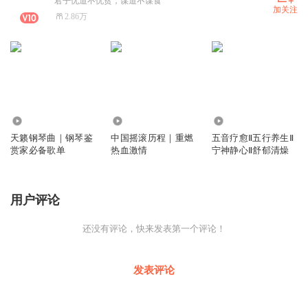
君子忧道不忧贫，谋道不谋食
加关注
2.86万
5.40万
19.49万
8.30万
天籁钢琴曲｜钢琴鉴
中国摇滚历程｜重燃
五音疗愈Ⅱ五行养生Ⅱ
赏家必备歌单
热血激情
宁神静心Ⅱ舒郁清燥
用户评论
还没有评论，快来发表第一个评论！
发表评论