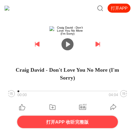
打开APP
Craig David - Don't Love You No More (I'm
Sorry)
00:00
04:04
打开APP 收听完整版