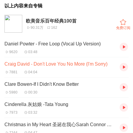
以上内容来自专辑
欧美音乐百年经典100首
90.31万
162
免费订阅
Daniel Powter - Free Loop (Vocal Up Version)
9620
03:48
Craig David - Don't Love You No More (I'm Sorry)
7881
04:04
Clare Bowen-If I Didn't Know Better
5980
00:30
Cinderella 灰姑娘 -Tata Young
7973
03:32
Christmas in My Heart 圣诞在我心Sarah Connor 莎拉蒄娜
7244
04:47