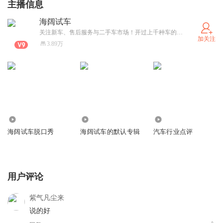
主播信息
海阔试车
关注新车、售后服务与二手车市场！开过上千种车的我在视频、网媒、电台、新媒体、纸媒转了一圈，感觉车比人实在，让我们一起分享关于汽车的心得！
加关注
3.89万
347.92万
3807
8.71万
海阔试车脱口秀
海阔试车的默认专辑
汽车行业点评
用户评论
紫气凡尘来
说的好