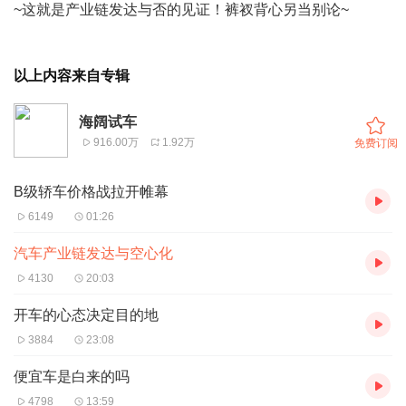
~这就是产业链发达与否的见证！裤衩背心另当别论~
以上内容来自专辑
海阔试车
916.00万
1.92万
免费订阅
B级轿车价格战拉开帷幕
6149
01:26
汽车产业链发达与空心化
4130
20:03
开车的心态决定目的地
3884
23:08
便宜车是白来的吗
4798
13:59