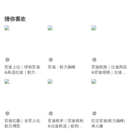
猜你喜欢
87.68万
1.31万
291.83万
官途上位｜绯色官途
官途：权力巅峰
官途权路｜仕途风流
&风流仕途｜权力巅
&官途猎艳｜仕途藏
峰&步步高升
娇
4.08万
8.71万
2.54万
官途红颜｜女官上位·
官途权术｜官途权利
红尘官途|权力巅峰|
权力博弈
&仕途风流｜权利巅
单人播
峰