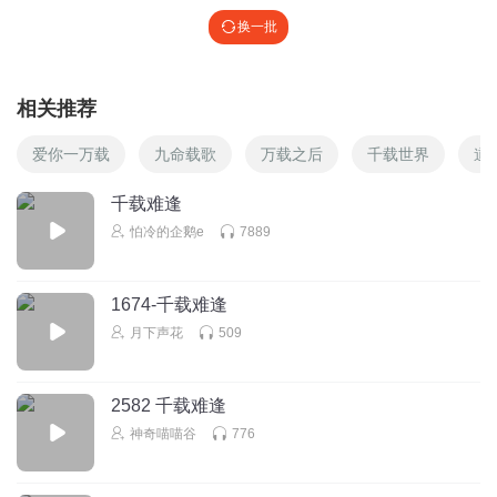
换一批
相关推荐
爱你一万载
九命载歌
万载之后
千载世界
道
千载难逢
怕冷的企鹅e
7889
1674-千载难逢
月下声花
509
2582 千载难逢
神奇喵喵谷
776