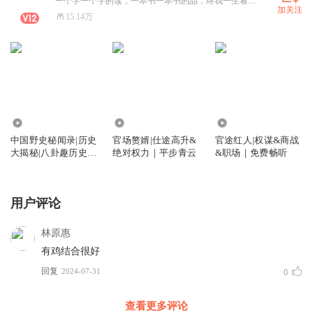
一个字一个字的读，一本书一本书的品，终我一生看看能读（播）多少书。大家要不要一起来听、来读…
加关注
15.14万
1099.19万
894.17万
3752.69万
中国野史秘闻录|历史
官场赘婿|仕途高升&
官途红人|权谋&商战
大揭秘|八卦趣历史冷
绝对权力｜平步青云
&职场｜免费畅听
历史|未解之谜
用户评论
林原惠
有鸡结合很好
回复
2024-07-31
0
查看更多评论