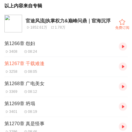
以上内容来自专辑
官途风流|执掌权力&巅峰问鼎｜宦海沉浮
1852.61万
1.78万
免费订阅
第1266章 怨妇
3408
08:24
第1267章 千载难逢
3258
08:05
第1268章 广电美女
3369
08:12
第1269章 坍塌
3401
08:19
第1270章 真是怪事
3296
08:46